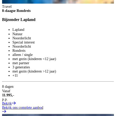
Travel
T
8-daagse Rondreis
9
Bijzonder Lapland
T
Lapland
Natuur
Noorderlicht
Special interest
Noorderlicht
Rondreis
alleen / single
met gezin (kinderen <12 jaar)
met partner
3 generaties
9
met gezin (kinderen >12 jaar)
V
+11
7
p
8 dagen
B
Vanaf
11.995,-
p.p.
Bekijk
Bekijk ons complete aanbod