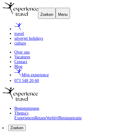
Zoeken
Menu
travel
silverjet holidays
culture
Over ons
Vacatures
Contact
Blog
Mijn experience
073 548 20 60
Bestemmingen
Thema's
Experiences
Reizen
Verblijf
Reisinspiratie
Zoeken