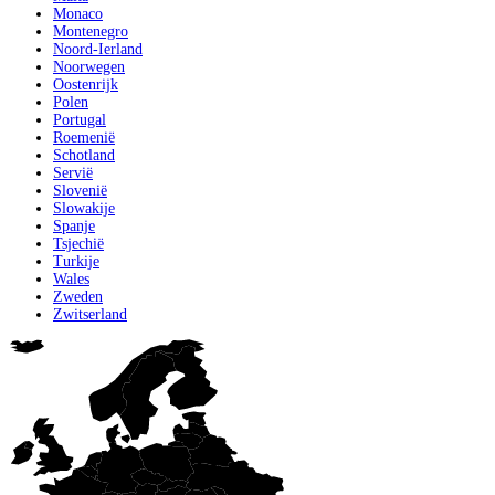
Monaco
Montenegro
Noord-Ierland
Noorwegen
Oostenrijk
Polen
Portugal
Roemenië
Schotland
Servië
Slovenië
Slowakije
Spanje
Tsjechië
Turkije
Wales
Zweden
Zwitserland