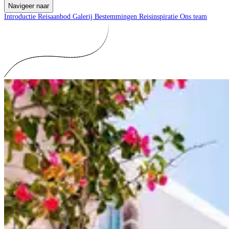
Navigeer naar
Introductie
Reisaanbod
Galerij
Bestemmingen
Reisinspiratie
Ons team