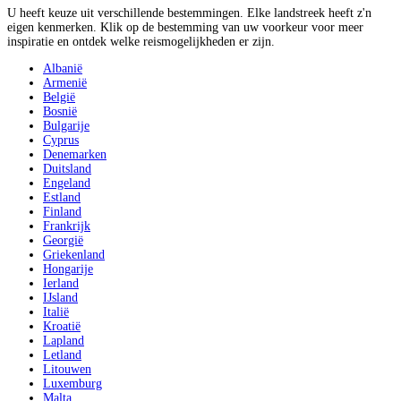
U heeft keuze uit verschillende bestemmingen. Elke landstreek heeft z'n
eigen kenmerken. Klik op de bestemming van uw voorkeur voor meer
inspiratie en ontdek welke reismogelijkheden er zijn.
Albanië
Armenië
België
Bosnië
Bulgarije
Cyprus
Denemarken
Duitsland
Engeland
Estland
Finland
Frankrijk
Georgië
Griekenland
Hongarije
Ierland
IJsland
Italië
Kroatië
Lapland
Letland
Litouwen
Luxemburg
Malta