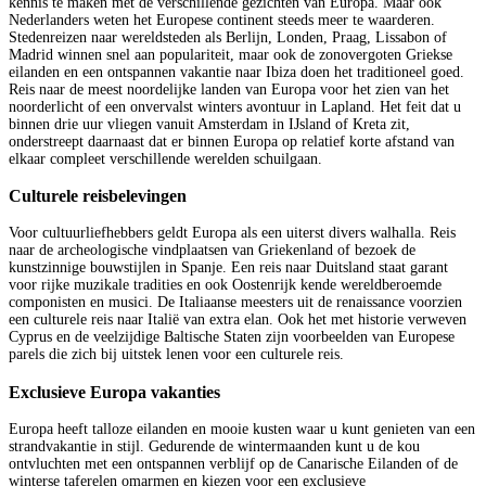
kennis te maken met de verschillende gezichten van Europa. Maar ook
Nederlanders weten het Europese continent steeds meer te waarderen.
Stedenreizen naar wereldsteden als Berlijn, Londen, Praag, Lissabon of
Madrid winnen snel aan populariteit, maar ook de zonovergoten Griekse
eilanden en een ontspannen vakantie naar Ibiza doen het traditioneel goed.
Reis naar de meest noordelijke landen van Europa voor het zien van het
noorderlicht of een onvervalst winters avontuur in Lapland. Het feit dat u
binnen drie uur vliegen vanuit Amsterdam in IJsland of Kreta zit,
onderstreept daarnaast dat er binnen Europa op relatief korte afstand van
elkaar compleet verschillende werelden schuilgaan.
Culturele reisbelevingen
Voor cultuurliefhebbers geldt Europa als een uiterst divers walhalla. Reis
naar de archeologische vindplaatsen van Griekenland of bezoek de
kunstzinnige bouwstijlen in Spanje. Een reis naar Duitsland staat garant
voor rijke muzikale tradities en ook Oostenrijk kende wereldberoemde
componisten en musici. De Italiaanse meesters uit de renaissance voorzien
een culturele reis naar Italië van extra elan. Ook het met historie verweven
Cyprus en de veelzijdige Baltische Staten zijn voorbeelden van Europese
parels die zich bij uitstek lenen voor een culturele reis.
Exclusieve Europa vakanties
Europa heeft talloze eilanden en mooie kusten waar u kunt genieten van een
strandvakantie in stijl. Gedurende de wintermaanden kunt u de kou
ontvluchten met een ontspannen verblijf op de Canarische Eilanden of de
winterse taferelen omarmen en kiezen voor een exclusieve