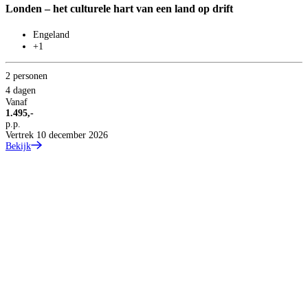
Londen – het culturele hart van een land op drift
Engeland
+1
2 personen
4 dagen
Vanaf
S
1.495,-
6
p.p.
Vertrek 10 december 2026
C
Bekijk
2
6
V
3
p
B