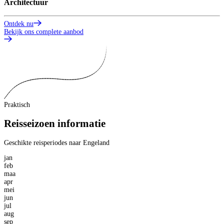
Architectuur
G
Ontdek nu
O
Bekijk ons complete aanbod
Praktisch
Reisseizoen informatie
Geschikte reisperiodes naar Engeland
jan
feb
maa
apr
mei
jun
jul
aug
sep