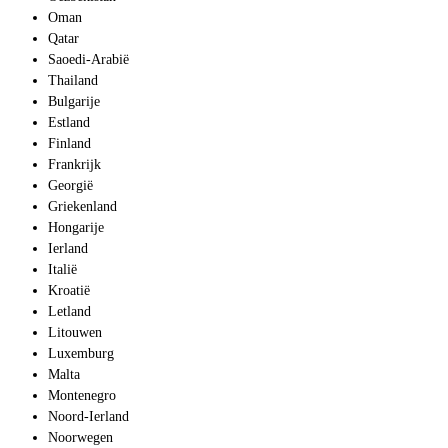
Oman
Qatar
Saoedi-Arabië
R
Thailand
Bulgarije
Estland
Finland
Frankrijk
Georgië
Griekenland
Hongarije
Ierland
Italië
Kroatië
Letland
Litouwen
Luxemburg
Malta
Montenegro
Noord-Ierland
Noorwegen