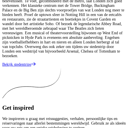
belevenissen. Te voet, gecombineerd met de metro, laat Londen zich goed
verkennen. Het klassieke centrum met de Tower Bridge, Buckingham
Palace en de Big Ben zijn slechts voorproefjes van wat Londen nog meer te
bieden heeft. Proef de uptown sfeer in Notting Hill in een van de eetcafés
en restaurants, zie de straatartiesten en boetiekjes in Covent Garden en
wandel door het artistieke Soho. Of bezoek de legendarische Abbey Road,
met het wereldberoemde zebrapad waar The Beatles zich lieten
vereeuwigen. Een musical of theatervoorstelling bijwonen op West End of
picknicken in Hyde Park is eveneens een absolute aanbeveling. Engelsen
zijn voetballiefhebbers in hart en nieren en alleen Londen herbergt al tal
van topclubs. Overweeg dus ook zeker om tijdens uw stedentrip door
Londen een wedstrijd van bijvoorbeeld Arsenal, Chelsea of Tottenham te
bezoeken.
Bekijk stedentrips
Get
inspired
We inspireren u graag met reissuggesties, verhalen, persoonlijke tips en
reiservaringen naar allerlei bestemmingen wereldwijd. Gebruik ze als ideeën
voor uw reis om een unieke reisbeleving te creëren.