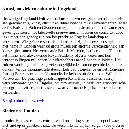
Kunst, muziek en cultuur in Engeland
Het statige Engeland biedt voor culturele reizen een grote verscheidenheid
aan geschiedenis, kunst, cultuur en uiteenlopende muziekevenementen, zoals
de festivals van Bath en Glyndebourne, met mooie programma’s van reeds
gevestigde sterren tot talentvolle nieuwe musici. Tussen de concerten door
is er meer dan genoeg tijd om het prachtige Engelse landschap te
verkennen. Wie geïnteresseerd is in kunst kan zijn hart eveneens ophalen,
met name in Londen waar de grote musea een enorme verscheidenheid aan
kunststijlen tonen. Het vermaarde British Museum, het beroemde Tate en
het immer indrukwekkende Royal Academy of Arts weten met hun
tentoonstellingen miljoenen kunstliefhebbers naar Londen te lokken. Het
zuiden van Engeland brengt vele mogelijkheden om de geschiedenis in te
duiken. Van de monumentale steencirkels van Stonehenge en het Romeinse
fort bij Portchester tot de Normandische kerkjes uit de tijd van Willem de
Veroveraar. De prachtige graafschappen Kent, East-Sussex en Surrey
vertegenwoordigen de Engelse ‘country estates’, in bezit van aristocratische
grootgrondbezitters, met kastelen waar voorname Engelse beroemdheden
vertoefden.
Bekijk culturele reizen
Stedenreis Londen
Londen is, naast een epicentrum van kunstuitingen, een metropool waar u
niet snel op uitgekeken raakt. De verschillende wijken zorgen voor diverse