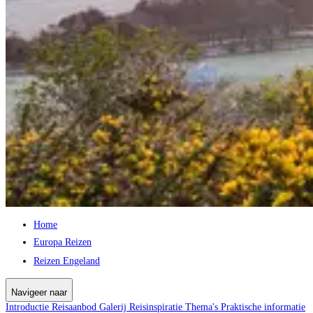
Home
Europa Reizen
Reizen Engeland
Navigeer naar
Introductie
Reisaanbod
Galerij
Reisinspiratie
Thema's
Praktische informatie