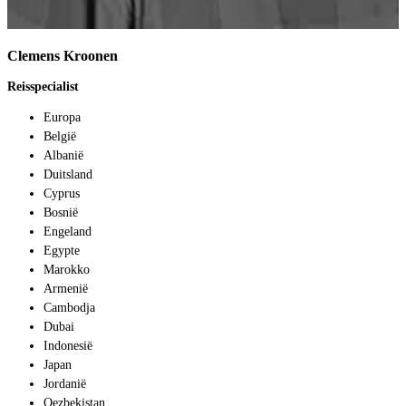
Clemens Kroonen
Reisspecialist
Europa
België
Albanië
Duitsland
Cyprus
Bosnië
Engeland
Egypte
Marokko
Armenië
Cambodja
Dubai
Indonesië
Japan
Jordanië
Oezbekistan