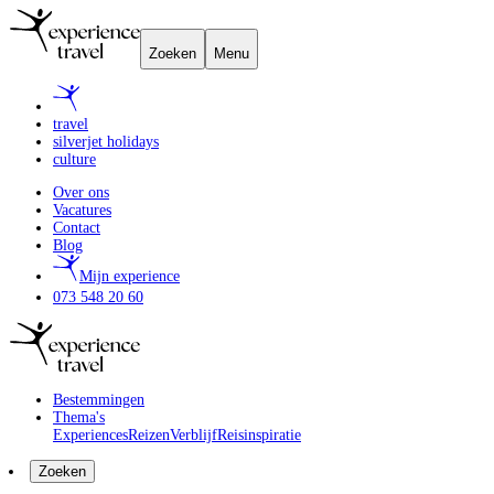
Zoeken
Menu
travel
silverjet holidays
culture
Over ons
Vacatures
Contact
Blog
Mijn experience
073 548 20 60
Bestemmingen
Thema's
Experiences
Reizen
Verblijf
Reisinspiratie
Zoeken