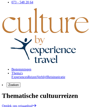
073 - 548 20 64
Bestemmingen
Thema's
Experiences
Reizen
Verblijf
Reisinspiratie
Zoeken
Thematische cultuurreizen
Ontdek ons reisaanbod