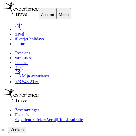
Zoeken
Menu
travel
silverjet holidays
culture
Over ons
Vacatures
Contact
Blog
Mijn experience
073 548 20 60
Bestemmingen
Thema's
Experiences
Reizen
Verblijf
Reisinspiratie
Zoeken