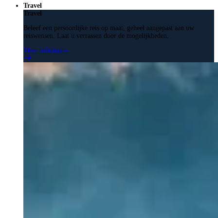
Travel
Travel
Beleef een persoonlijke reis op maat, geheel aangepast aan uw
reiswensen. Laat u verrassen door de mogelijkheden.
Meer informatie