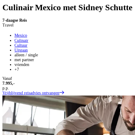
Culinair Mexico met Sidney Schutte
7-daagse Reis
Travel
Mexico
Culinair
Cultuur
Uitgaan
alleen / single
met partner
vrienden
+7
Vanaf
7.995,-
p.p.
Vrijblijvend reisadvies ontvangen