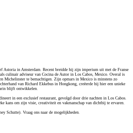
rf Astoria in Amsterdam. Recent breidde hij zijn imperium uit met de Franse
ls culinair adviseur van Cocina de Autor in Los Cabos, Mexico. Overal is
en Michelinster te bemachtigen. Zijn opmars in Mexico is minstens zo
 rechterhand van Richard Ekkebus in Hongkong, creëerde hij hier een unieke
arin blijft ontwikkelen.
dineert in een exclusief restaurant, gevolgd door drie nachten in Los Cabos.
ke kans om zijn visie, creativiteit en vakmanschap van dichtbij te ervaren.
ney Schutte). Vraag ons naar de mogelijkheden.