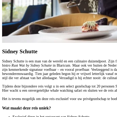
Sidney Schutte
Sidney Schutte is een man van de wereld en een culinaire duizendpoot. Zijn 
bistro
Rust Wat by Sidney Schutte
in Blaricum. Maar ook ver buiten de Nederl
zijn kenmerkende signatuur voelbaar – en vooral proefbaar. Veelzeggend is d
bewonderenswaardig. Tien jaar geleden begon hij er vrijwel letterlijk vanaf 
stijl die ver afstaat van het alledaagse. Verzadigd is hij echter nooit: de culi
Tijdens deze bijzondere reis volgt u in een select gezelschap tot 20 personen 
Hier wacht u een onvergetelijke whale watching safari en sluiten we de reis af
Het is tevens mogelijk om deze reis exclusief voor uw privégezelschap te b
Wat maakt deze reis uniek?
Exclusief diner in het restaurant van Sidney Schutte