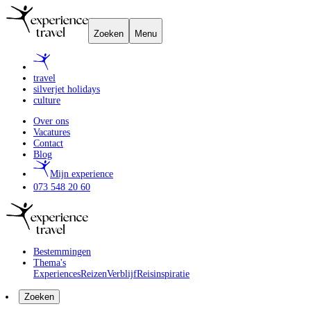
Zoeken
Menu
travel
silverjet holidays
culture
Over ons
Vacatures
Contact
Blog
Mijn experience
073 548 20 60
Bestemmingen
Thema's
Experiences
Reizen
Verblijf
Reisinspiratie
Zoeken