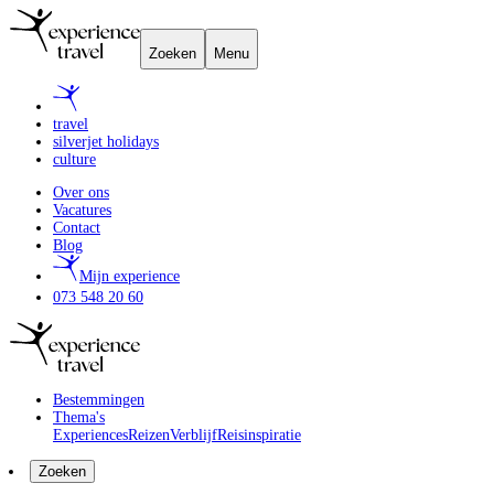
Zoeken
Menu
travel
silverjet holidays
culture
Over ons
Vacatures
Contact
Blog
Mijn experience
073 548 20 60
Bestemmingen
Thema's
Experiences
Reizen
Verblijf
Reisinspiratie
Zoeken