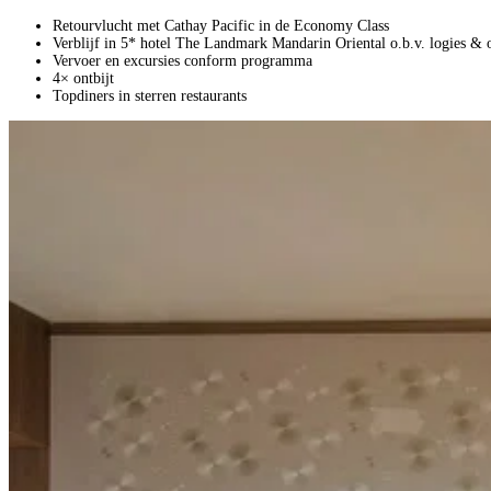
Retourvlucht met Cathay Pacific in de Economy Class
Verblijf in 5* hotel The Landmark Mandarin Oriental o.b.v. logies & o
Vervoer en excursies conform programma
4× ontbijt
Topdiners in sterren restaurants