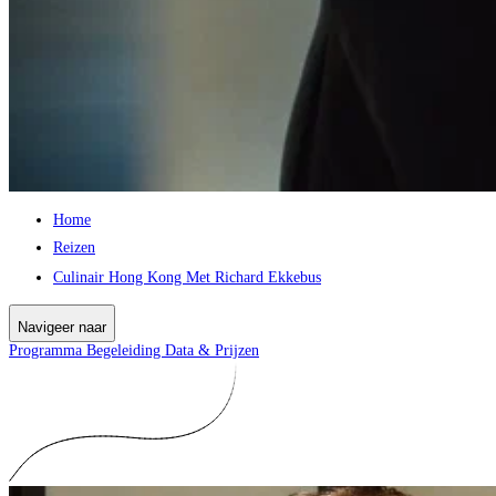
Home
Reizen
Culinair Hong Kong Met Richard Ekkebus
Navigeer naar
Programma
Begeleiding
Data & Prijzen