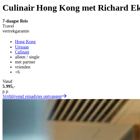
Culinair Hong Kong met Richard E
7-daagse Reis
Travel
vertrekgarantie
Hong Kong
Uitgaan
Culinair
alleen / single
met partner
vrienden
+6
Vanaf
5.995,-
p.p.
Vrijblijvend reisadvies ontvangen