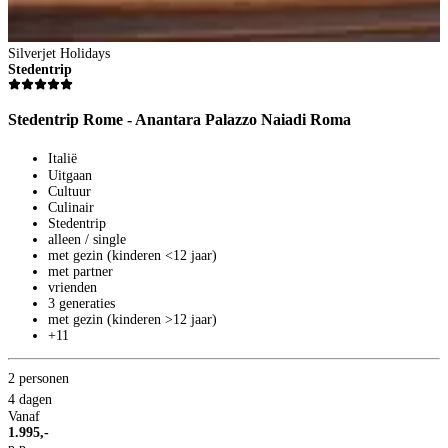
Silverjet Holidays
Stedentrip
Stedentrip Rome - Anantara Palazzo Naiadi Roma
Italië
Uitgaan
Cultuur
Culinair
Stedentrip
alleen / single
met gezin (kinderen <12 jaar)
met partner
vrienden
3 generaties
met gezin (kinderen >12 jaar)
+11
S
2 personen
Z
4 dagen
Vanaf
Z
1.995,-