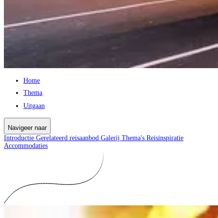
Home
Thema
Uitgaan
Navigeer naar
Introductie
Gerelateerd reisaanbod
Galerij
Thema's
Reisinspiratie
Accommodaties