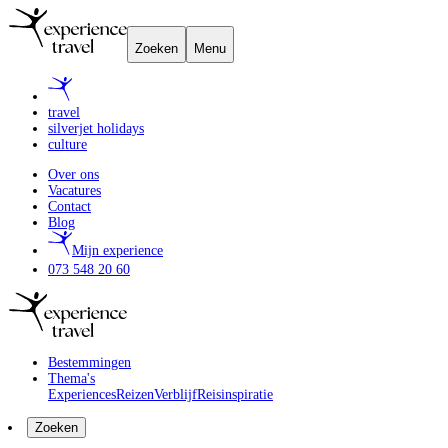
Zoeken
Menu
travel
silverjet holidays
culture
Over ons
Vacatures
Contact
Blog
Mijn experience
073 548 20 60
Bestemmingen
Thema's
Experiences
Reizen
Verblijf
Reisinspiratie
Zoeken