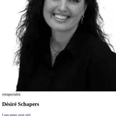
reisspecialist
Désiré Schapers
Lees meer over mij