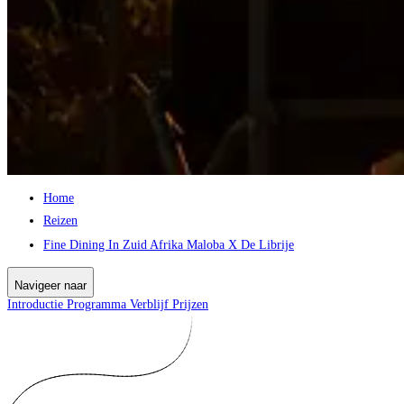
Home
Reizen
Fine Dining In Zuid Afrika Maloba X De Librije
Navigeer naar
Introductie
Programma
Verblijf
Prijzen