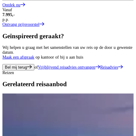
Ontdek nu
Vanaf
7.995,-
p.p.
Ontvang prijsvoorstel
Geïnspireerd geraakt?
Wij helpen u graag met het samenstellen van uw reis op de door u gewenste
datum.
Maak een afspraak
op kantoor of bij u aan huis
Bel mij terug
of
Vrijblijvend reisadvies ontvangen
Reisadvies
Reizen
Gerelateerd reisaanbod