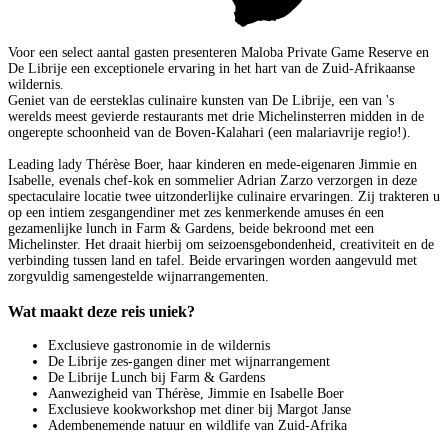
Voor een select aantal gasten presenteren Maloba Private Game Reserve en
De Librije een exceptionele ervaring in het hart van de Zuid-Afrikaanse
wildernis.
Geniet van de eersteklas culinaire kunsten van De Librije, een van 's
werelds meest gevierde restaurants met drie Michelinsterren midden in de
ongerepte schoonheid van de Boven-Kalahari (een malariavrije regio!).
Leading lady Thérèse Boer, haar kinderen en mede-eigenaren Jimmie en
Isabelle, evenals chef-kok en sommelier Adrian Zarzo verzorgen in deze
spectaculaire locatie twee uitzonderlijke culinaire ervaringen. Zij trakteren u
op een intiem zesgangendiner met zes kenmerkende amuses én een
gezamenlijke lunch in Farm & Gardens, beide bekroond met een
Michelinster. Het draait hierbij om seizoensgebondenheid, creativiteit en de
verbinding tussen land en tafel. Beide ervaringen worden aangevuld met
zorgvuldig samengestelde wijnarrangementen.
Wat maakt deze reis uniek?
Exclusieve gastronomie in de wildernis
De Librije zes-gangen diner met wijnarrangement
De Librije Lunch bij Farm & Gardens
Aanwezigheid van Thérèse, Jimmie en Isabelle Boer
Exclusieve kookworkshop met diner bij Margot Janse
Adembenemende natuur en wildlife van Zuid-Afrika