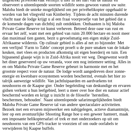
uitgestrekt privéreservaat verblijft u hier in het hart van de natuur en
observeert u uiteenlopende soorten wildlife soms gewoon vanuit uw suite.
Maloba biedt de unieke mogelijkheid om per privéhelikopter opgehaald te
worden van het vliegveld van Kimberley. Tijdens de acht minuten durende
vlucht naar de lodge krijgt u al een fraai voorproefje van het gebied dat u
de komende dagen van dichtbij zult ontdekken. Onthaasten is bij Maloba
Private Game Reserve tot kunst verheven. Betreed deze oase van rust en
ervaar het zelf, want met een gebied van ruim 20.000 hectare en nooit meer
dan maximaal tien gasten, bezit u gevoelsmatig een eigen stukje Zuid-
Afrikaanse wildernis. Op culinair gebied is alles al net zo bijzonder. Met
een verfijnd ‘Farm to Table’ concept proeft u de pure smaken van de lokale
keuken, met vlees en producten afkomstig uit eigen boerderij en tuin. Een
bijpassend glaasje wijn is in Zuid-Afrika nooit ver weg. Desgewenst wordt
het diner geserveerd op uw veranda, voor een nog intiemere setting. Alles in
en om Maloba Private Game Reserve gebeurt in harmonie met en het
grootste respect voor de natuur. De lodge wordt aangedreven door zonne-
energie en kwetsbare ecosystemen worden beschermd, evenals het hier zo
talrijk aanwezige wildlife. Van jachtluipaarden en aardvarkens tot
neushoorns en de Kaapse gier. Onder begeleiding van deskundige en ervaren
gidsen verkent u hun leefgebied, leert u meer over hoe dier en natuur actief
beschermd worden en krijgt u inzicht in de filosofie ‘herstellen,
beschermen, behouden'. Naast uiteenlopende safarimogelijkheden biedt
Maloba Private Game Reserve tal van andere spectaculaire activiteiten.
Bezoek met een ervaren mijnwerker een nabijgelegen, actieve diamantmijn,
leer op een avontuurlijke Shooting Range hoe u een geweer hanteert, maak
een imposante helikoptersafari of trek er met onderzoekers op uit om
neushoorns van een GPS-tracker te voorzien of om oude oorlabels te
verwijderen bij Kaapse buffels.