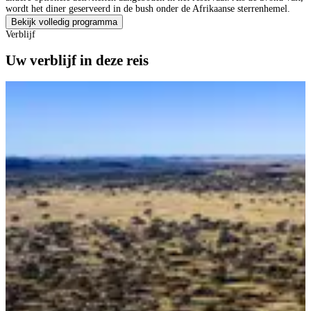
wordt het diner geserveerd in de bush onder de Afrikaanse sterrenhemel.
Bekijk volledig programma
Verblijf
Uw verblijf in deze reis
A
B
B