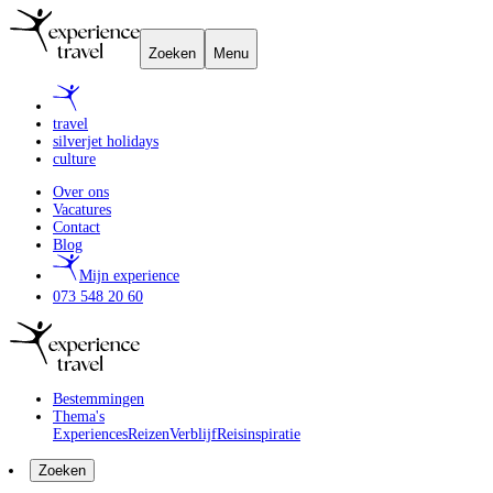
Zoeken
Menu
travel
silverjet holidays
culture
Over ons
Vacatures
Contact
Blog
Mijn experience
073 548 20 60
Bestemmingen
Thema's
Experiences
Reizen
Verblijf
Reisinspiratie
Zoeken