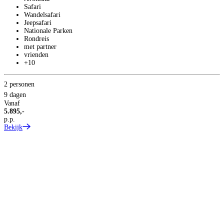
Safari
Wandelsafari
Jeepsafari
T
Nationale Parken
1
Rondreis
met partner
vrienden
+10
2 personen
9 dagen
Vanaf
5.895,-
p.p.
Bekijk