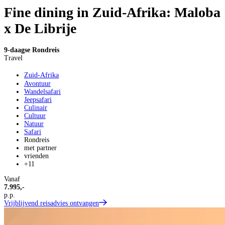
Fine dining in Zuid-Afrika: Maloba
x De Librije
9-daagse Rondreis
Travel
Zuid-Afrika
Avontuur
Wandelsafari
Jeepsafari
Culinair
Cultuur
Natuur
Safari
Rondreis
met partner
vrienden
+11
Vanaf
7.995,-
p.p.
Vrijblijvend reisadvies ontvangen