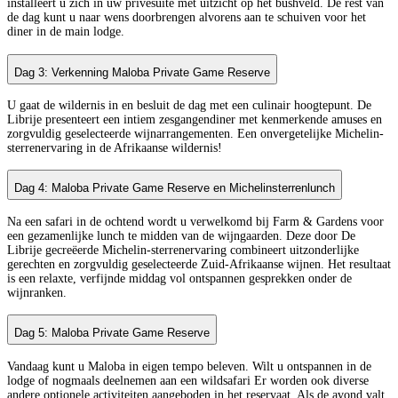
installeert u zich in uw privésuite met uitzicht op het bushveld. De rest van
de dag kunt u naar wens doorbrengen alvorens aan te schuiven voor het
diner in de main lodge.
Dag 3: Verkenning Maloba Private Game Reserve
U gaat de wildernis in en besluit de dag met een culinair hoogtepunt. De
Librije presenteert een intiem zesgangendiner met kenmerkende amuses en
zorgvuldig geselecteerde wijnarrangementen. Een onvergetelijke Michelin-
sterrenervaring in de Afrikaanse wildernis!
Dag 4: Maloba Private Game Reserve en Michelinsterrenlunch
Na een safari in de ochtend wordt u verwelkomd bij Farm & Gardens voor
een gezamenlijke lunch te midden van de wijngaarden. Deze door De
Librije gecreëerde Michelin-sterrenervaring combineert uitzonderlijke
gerechten en zorgvuldig geselecteerde Zuid-Afrikaanse wijnen. Het resultaat
is een relaxte, verfijnde middag vol ontspannen gesprekken onder de
wijnranken.
Dag 5: Maloba Private Game Reserve
Vandaag kunt u Maloba in eigen tempo beleven. Wilt u ontspannen in de
lodge of nogmaals deelnemen aan een wildsafari Er worden ook diverse
andere optionele activiteiten aangeboden in het reservaat. Als de avond valt,