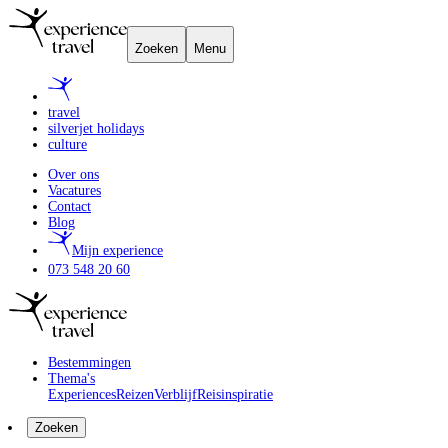
Zoeken
Menu
travel
silverjet holidays
culture
Over ons
Vacatures
Contact
Blog
Mijn experience
073 548 20 60
Bestemmingen
Thema's
Experiences
Reizen
Verblijf
Reisinspiratie
Zoeken