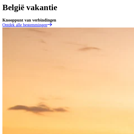
België vakantie
Knooppunt van verbindingen
Ontdek alle bestemmingen