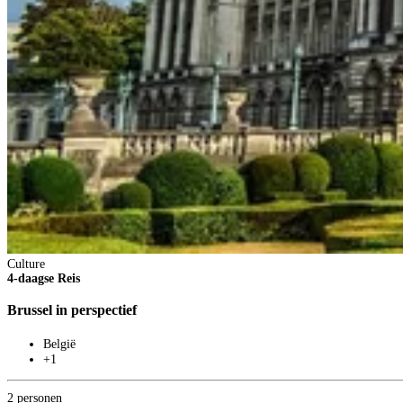
Culture
4-daagse Reis
Brussel in perspectief
België
+1
2 personen