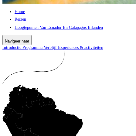
Home
Reizen
Hoogtepunten Van Ecuador En Galapagos Eilanden
Navigeer naar
Introductie
Programma
Verblijf
Experiences & activiteiten