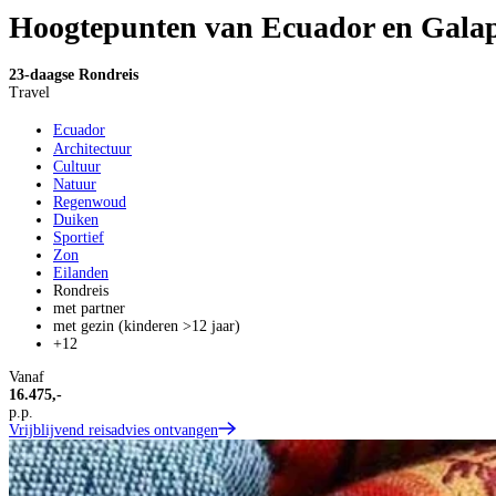
Hoogtepunten van Ecuador en Galap
23-daagse Rondreis
Travel
Ecuador
Architectuur
Cultuur
Natuur
Regenwoud
Duiken
Sportief
Zon
Eilanden
Rondreis
met partner
met gezin (kinderen >12 jaar)
+12
Vanaf
16.475,-
p.p.
Vrijblijvend reisadvies ontvangen