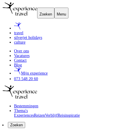
Zoeken
Menu
travel
silverjet holidays
culture
Over ons
Vacatures
Contact
Blog
Mijn experience
073 548 20 60
Bestemmingen
Thema's
Experiences
Reizen
Verblijf
Reisinspiratie
Zoeken