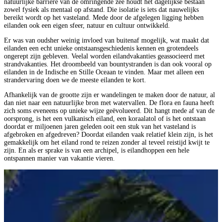
natuurlijke barrière van de omringende zee houdt het dagelijkse bestaan
zowel fysiek als mentaal op afstand. Die isolatie is iets dat nauwelijks
bereikt wordt op het vasteland. Mede door de afgelegen ligging hebben
eilanden ook een eigen sfeer, natuur en cultuur ontwikkeld.
Er was van oudsher weinig invloed van buitenaf mogelijk, wat maakt dat
eilanden een echt unieke ontstaansgeschiedenis kennen en grotendeels
ongerept zijn gebleven. Veelal worden eilandvakanties geassocieerd met
strandvakanties. Het droombeeld van bountystranden is dan ook vooral op
eilanden in de Indische en Stille Oceaan te vinden. Maar met alleen een
strandervaring doen we de meeste eilanden te kort.
Afhankelijk van de grootte zijn er wandelingen te maken door de natuur, al
dan niet naar een natuurlijke bron met watervallen. De flora en fauna heeft
zich soms eveneens op unieke wijze geëvolueerd. Dit hangt mede af van de
oorsprong, is het een vulkanisch eiland, een koraalatol of is het ontstaan
doordat er miljoenen jaren geleden ooit een stuk van het vasteland is
afgebroken en afgedreven? Doordat eilanden vaak relatief klein zijn, is het
gemakkelijk om het eiland rond te reizen zonder al teveel reistijd kwijt te
zijn. En als er sprake is van een archipel, is eilandhoppen een hele
ontspannen manier van vakantie vieren.