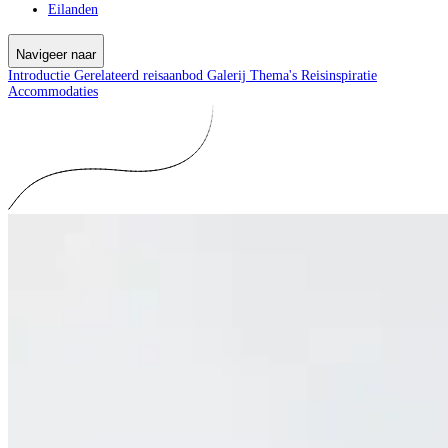
Eilanden
Navigeer naar
Introductie
Gerelateerd reisaanbod
Galerij
Thema's
Reisinspiratie
Accommodaties