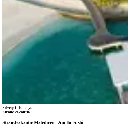
2
8
V
1
p
B
Silverjet Holidays
Strandvakantie
Strandvakantie Malediven - Amilla Fushi