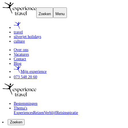
Zoeken
Menu
travel
silverjet holidays
culture
Over ons
Vacatures
Contact
Blog
Mijn experience
073 548 20 60
Bestemmingen
Thema's
Experiences
Reizen
Verblijf
Reisinspiratie
Zoeken