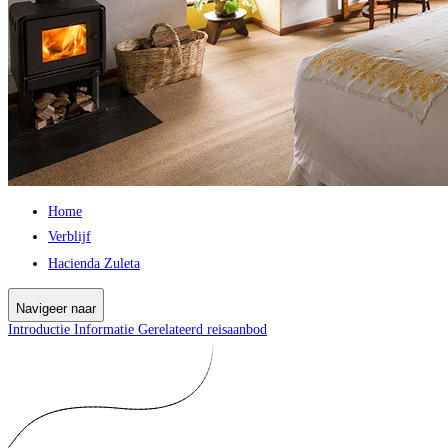
Home
Verblijf
Hacienda Zuleta
Navigeer naar
Introductie
Informatie
Gerelateerd reisaanbod