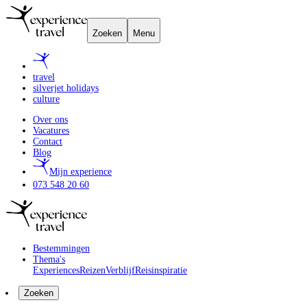
Zoeken
Menu
travel
silverjet holidays
culture
Over ons
Vacatures
Contact
Blog
Mijn experience
073 548 20 60
Bestemmingen
Thema's
Experiences
Reizen
Verblijf
Reisinspiratie
Zoeken