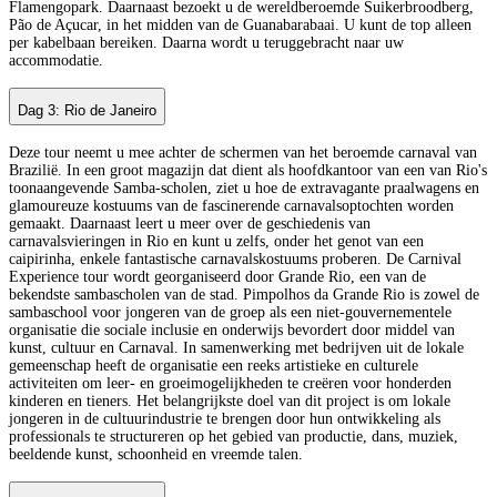
Flamengopark. Daarnaast bezoekt u de wereldberoemde Suikerbroodberg,
Pão de Açucar, in het midden van de Guanabarabaai. U kunt de top alleen
per kabelbaan bereiken. Daarna wordt u teruggebracht naar uw
accommodatie.
Dag 3: Rio de Janeiro
Deze tour neemt u mee achter de schermen van het beroemde carnaval van
Brazilië. In een groot magazijn dat dient als hoofdkantoor van een van Rio's
toonaangevende Samba-scholen, ziet u hoe de extravagante praalwagens en
glamoureuze kostuums van de fascinerende carnavalsoptochten worden
gemaakt. Daarnaast leert u meer over de geschiedenis van
carnavalsvieringen in Rio en kunt u zelfs, onder het genot van een
caipirinha, enkele fantastische carnavalskostuums proberen. De Carnival
Experience tour wordt georganiseerd door Grande Rio, een van de
bekendste sambascholen van de stad. Pimpolhos da Grande Rio is zowel de
sambaschool voor jongeren van de groep als een niet-gouvernementele
organisatie die sociale inclusie en onderwijs bevordert door middel van
kunst, cultuur en Carnaval. In samenwerking met bedrijven uit de lokale
gemeenschap heeft de organisatie een reeks artistieke en culturele
activiteiten om leer- en groeimogelijkheden te creëren voor honderden
kinderen en tieners. Het belangrijkste doel van dit project is om lokale
jongeren in de cultuurindustrie te brengen door hun ontwikkeling als
professionals te structureren op het gebied van productie, dans, muziek,
beeldende kunst, schoonheid en vreemde talen.