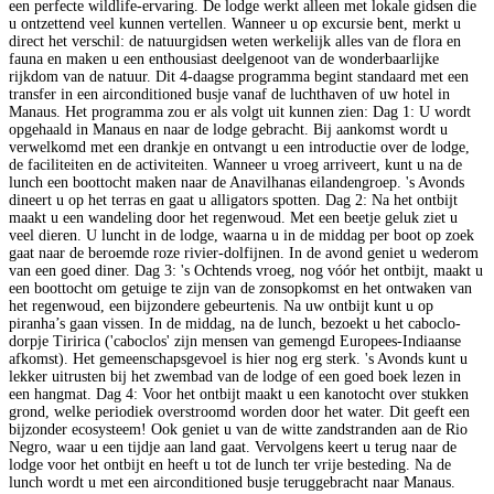
een perfecte wildlife-ervaring. De lodge werkt alleen met lokale gidsen die
u ontzettend veel kunnen vertellen. Wanneer u op excursie bent, merkt u
direct het verschil: de natuurgidsen weten werkelijk alles van de flora en
fauna en maken u een enthousiast deelgenoot van de wonderbaarlijke
rijkdom van de natuur. Dit 4-daagse programma begint standaard met een
transfer in een airconditioned busje vanaf de luchthaven of uw hotel in
Manaus. Het programma zou er als volgt uit kunnen zien: Dag 1: U wordt
opgehaald in Manaus en naar de lodge gebracht. Bij aankomst wordt u
verwelkomd met een drankje en ontvangt u een introductie over de lodge,
de faciliteiten en de activiteiten. Wanneer u vroeg arriveert, kunt u na de
lunch een boottocht maken naar de Anavilhanas eilandengroep. 's Avonds
S
dineert u op het terras en gaat u alligators spotten. Dag 2: Na het ontbijt
A
maakt u een wandeling door het regenwoud. Met een beetje geluk ziet u
veel dieren. U luncht in de lodge, waarna u in de middag per boot op zoek
B
gaat naar de beroemde roze rivier-dolfijnen. In de avond geniet u wederom
van een goed diner. Dag 3: 's Ochtends vroeg, nog vóór het ontbijt, maakt u
een boottocht om getuige te zijn van de zonsopkomst en het ontwaken van
het regenwoud, een bijzondere gebeurtenis. Na uw ontbijt kunt u op
piranha’s gaan vissen. In de middag, na de lunch, bezoekt u het caboclo-
dorpje Tiririca ('caboclos' zijn mensen van gemengd Europees-Indiaanse
afkomst). Het gemeenschapsgevoel is hier nog erg sterk. 's Avonds kunt u
lekker uitrusten bij het zwembad van de lodge of een goed boek lezen in
W
een hangmat. Dag 4: Voor het ontbijt maakt u een kanotocht over stukken
C
grond, welke periodiek overstroomd worden door het water. Dit geeft een
D
bijzonder ecosysteem! Ook geniet u van de witte zandstranden aan de Rio
e
Negro, waar u een tijdje aan land gaat. Vervolgens keert u terug naar de
s
lodge voor het ontbijt en heeft u tot de lunch ter vrije besteding. Na de
n
lunch wordt u met een airconditioned busje teruggebracht naar Manaus.
v