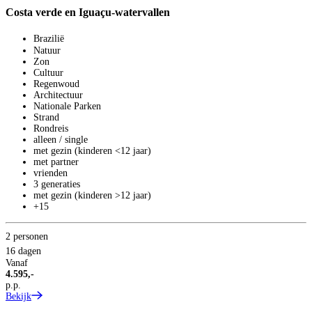
Costa verde en Iguaçu-watervallen
Brazilië
Natuur
Zon
Cultuur
Regenwoud
Architectuur
Nationale Parken
Strand
Rondreis
alleen / single
met gezin (kinderen <12 jaar)
met partner
vrienden
3 generaties
met gezin (kinderen >12 jaar)
+15
2 personen
16 dagen
T
Vanaf
1
4.595,-
p.p.
R
Bekijk