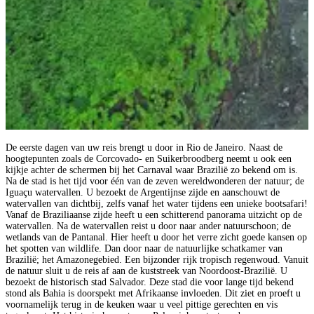
De eerste dagen van uw reis brengt u door in Rio de Janeiro. Naast de
hoogtepunten zoals de Corcovado- en Suikerbroodberg neemt u ook een
kijkje achter de schermen bij het Carnaval waar Brazilië zo bekend om is.
Na de stad is het tijd voor één van de zeven wereldwonderen der natuur; de
Iguaçu watervallen. U bezoekt de Argentijnse zijde en aanschouwt de
watervallen van dichtbij, zelfs vanaf het water tijdens een unieke bootsafari!
Vanaf de Braziliaanse zijde heeft u een schitterend panorama uitzicht op de
watervallen. Na de watervallen reist u door naar ander natuurschoon; de
wetlands van de Pantanal. Hier heeft u door het verre zicht goede kansen op
het spotten van wildlife. Dan door naar de natuurlijke schatkamer van
Brazilië; het Amazonegebied. Een bijzonder rijk tropisch regenwoud. Vanuit
de natuur sluit u de reis af aan de kuststreek van Noordoost-Brazilië. U
bezoekt de historisch stad Salvador. Deze stad die voor lange tijd bekend
stond als Bahia is doorspekt met Afrikaanse invloeden. Dit ziet en proeft u
voornamelijk terug in de keuken waar u veel pittige gerechten en vis