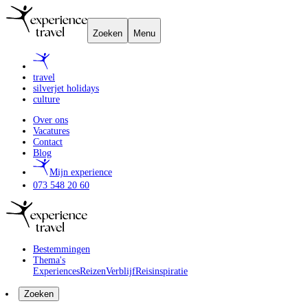
Zoeken
Menu
travel
silverjet holidays
culture
Over ons
Vacatures
Contact
Blog
Mijn experience
073 548 20 60
Bestemmingen
Thema's
Experiences
Reizen
Verblijf
Reisinspiratie
Zoeken