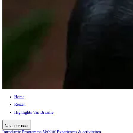
Home
Reizen
Highlights Van Brazilie
Navigeer naar
Introductie
Programma
Verblijf
Experiences & activiteiten