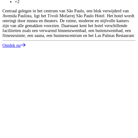
+2
Centraal gelegen in het centrum van São Paulo, een blok verwijderd van
P
Avenida Paulista, ligt het Tivoli Mofarrej São Paulo Hotel. Het hotel wordt
b
omringt door musea en theaters. De ruime, moderne en stijlvolle kamers
c
zijn van alle gemakken voorzien. Daarnaast kent het hotel verschillende
d
faciliteiten zoals een verwarmd binnenzwembad, een buitenzwembad, een
k
fitnessruimte, een sauna, een businesscentrum en het Las Palmas Restaurant.
s
u
Ontdek nu
z
O