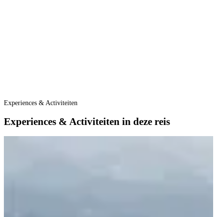
Experiences & Activiteiten
Experiences & Activiteiten in deze reis
E
B
B