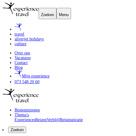
Zoeken
Menu
travel
silverjet holidays
culture
Over ons
Vacatures
Contact
Blog
Mijn experience
073 548 20 60
Bestemmingen
Thema's
Experiences
Reizen
Verblijf
Reisinspiratie
Zoeken