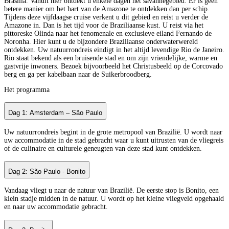
Brasilia. Vanuit hier ontdekt u enkele dagen het savannegebied. Er is geen
betere manier om het hart van de Amazone te ontdekken dan per schip.
Tijdens deze vijfdaagse cruise verkent u dit gebied en reist u verder de
Amazone in. Dan is het tijd voor de Braziliaanse kust. U reist via het
pittoreske Olinda naar het fenomenale en exclusieve eiland Fernando de
Noronha. Hier kunt u de bijzondere Braziliaanse onderwaterwereld
ontdekken. Uw natuurrondreis eindigt in het altijd levendige Rio de Janeiro.
Rio staat bekend als een bruisende stad en om zijn vriendelijke, warme en
gastvrije inwoners. Bezoek bijvoorbeeld het Christusbeeld op de Corcovado
berg en ga per kabelbaan naar de Suikerbroodberg.
Het programma
Dag 1: Amsterdam – São Paulo
Uw natuurrondreis begint in de grote metropool van Brazilië. U wordt naar
uw accommodatie in de stad gebracht waar u kunt uitrusten van de vliegreis
of de culinaire en culturele geneugten van deze stad kunt ontdekken.
Dag 2: São Paulo - Bonito
Vandaag vliegt u naar de natuur van Brazilië. De eerste stop is Bonito, een
klein stadje midden in de natuur. U wordt op het kleine vliegveld opgehaald
en naar uw accommodatie gebracht.