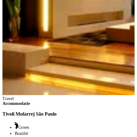
Travel
T
Accommodatie
A
Tivoli Mofarrej São Paulo
P
Groen
Brazilië