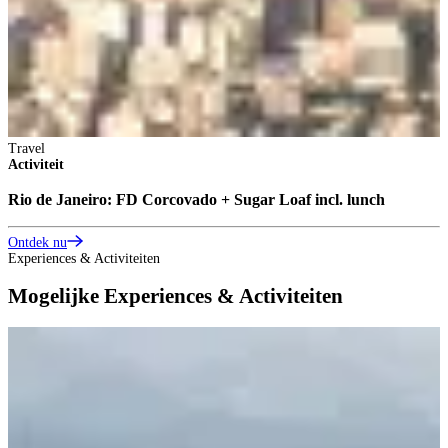
Travel
Activiteit
Rio de Janeiro: FD Corcovado + Sugar Loaf incl. lunch
Ontdek nu
Experiences & Activiteiten
Mogelijke Experiences & Activiteiten
E
B
B