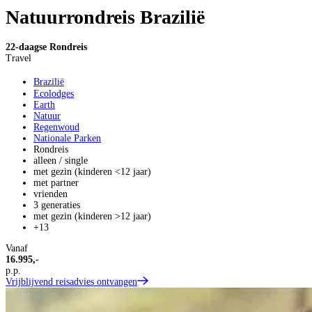
Natuurrondreis Brazilië
22-daagse Rondreis
Travel
Brazilië
Ecolodges
Earth
Natuur
Regenwoud
Nationale Parken
Rondreis
alleen / single
met gezin (kinderen <12 jaar)
met partner
vrienden
3 generaties
met gezin (kinderen >12 jaar)
+13
Vanaf
16.995,-
p.p.
Vrijblijvend reisadvies ontvangen