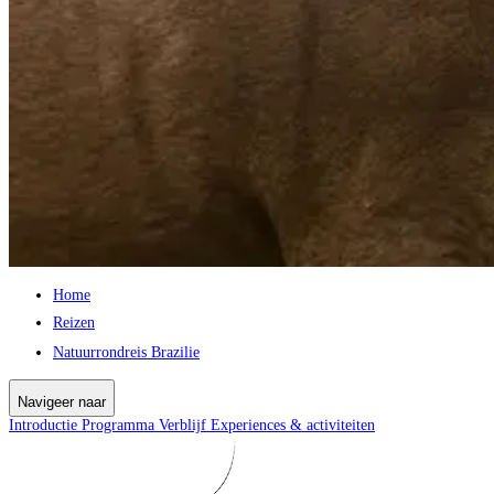
Home
Reizen
Natuurrondreis Brazilie
Navigeer naar
Introductie
Programma
Verblijf
Experiences & activiteiten