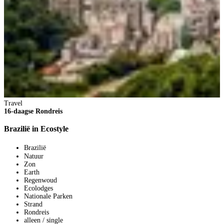
Travel
16-daagse Rondreis
Brazilië in Ecostyle
Brazilië
Natuur
Zon
Earth
Regenwoud
Ecolodges
Nationale Parken
Strand
Rondreis
alleen / single
T