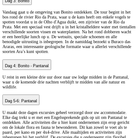
Dag 3: Bonito
Vandaag gaat u de omgeving van Bonito ontdekken. De tour begint in het
bos rond de rivier Rio da Prata, waar u de kans heeft om enkele vogels te
spotten voordat u in de Olho d'Agua duikt, een zijrivier van de Rio da
Prata. Met een speciaal vest drijft u in het kristalheldere water met tientallen
verschillende soorten vissen en waterplanten. Na het rond dobberen wacht
er een heerlijke lunch op u. De wetsuits, speciale schoenen en alle
benodigde uitrusting is inbegrepen. In de namiddag bezoekt u Buraco das
Araras, een interessante geologische formatie waar u allerlei verschillende
soorten Ara’s kunt spotten.
Dag 4: Bonito - Pantanal
U reist in een kleine drie uur door naar uw lodge midden in de Pantanal,
waar u de komende drie nachten verblijft te midden van alle natuur en
wildlife.
Dag 5-6: Pantanal
U maakt deze dagen excursies geheel verzorgd door uw accommodatie.
Elke dag trekt u er met een Engelssprekende gids op uit om Pantanal te
ontdekken. Alle activiteiten die u hier kunt ondernemen zijn erop gericht
om de lokale flora en fauna te bewonderen. Dit kan zowel te voet als te
paard, per kano en per 4x4-drive. Alle maaltijden en activiteiten zijn
inbegrepen bij het verblijf. De excursies die u onderneemt zijn flexibel