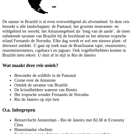
De natuur in Brazilië is al even overweldigend als afwisselend. In deze reis
bezoekt u alle landschappen: de Pantanal, het grootste moerassen- en
wildgebied ter wereld, het Amazonegebied als ‘long van de aarde’, de meer
onbekende savanne van Brazilië bij de hoofdstad en het ultieme tropische
eiland Fernando de Noronha. Elke dag wordt er wel een nieuwe plant- of
diersoort ontdekt. U gaat op zoek naar de Braziliaanse tapir, reuzenotters,
reuzenmiereneters, capibara’s en jaguars. Ook vogelliefhebbers komen in
Brazilië niets tekort. U sluit af in stijl in Rio de Janeiro.
Wat maakt deze reis uniek?
Bewonder de wildlife in de Pantanal
Cruise over de Amazone
Ontdek de savanne van Brazilië
De kristalheldere wateren van Bonito
Het tropische wonder Fernando de Noronha
Rio de Janeiro op zijn best
O.a. Inbegrepen
Retourvlucht Amsterdam - Rio de Janeiro met KLM in Economy
Class
Binnenlandse vluchten