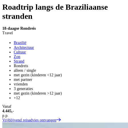
Roadtrip langs de Braziliaanse
stranden
18-daagse Rondreis
Travel
Brazilië
Architectuur
Cultuur
Zon
Strand
Rondreis
alleen / single
met gezin (kinderen <12 jaar)
met partner
vrienden
3 generaties
met gezin (kinderen >12 jaar)
+12
Vanaf
4.445,-
p.p.
Vrijblijvend reisadvies ontvangen