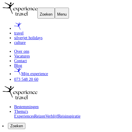
Zoeken
Menu
travel
silverjet holidays
culture
Over ons
Vacatures
Contact
Blog
Mijn experience
073 548 20 60
Bestemmingen
Thema's
Experiences
Reizen
Verblijf
Reisinspiratie
Zoeken