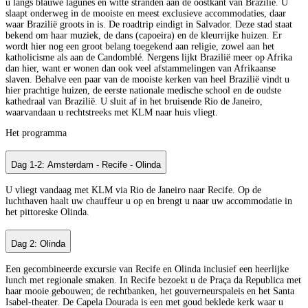
u langs blauwe lagunes en witte stranden aan de oostkant van Brazilië. U
slaapt onderweg in de mooiste en meest exclusieve accommodaties, daar
waar Brazilië groots in is. De roadtrip eindigt in Salvador. Deze stad staat
bekend om haar muziek, de dans (capoeira) en de kleurrijke huizen. Er
wordt hier nog een groot belang toegekend aan religie, zowel aan het
katholicisme als aan de Candomblé. Nergens lijkt Brazilië meer op Afrika
dan hier, want er wonen dan ook veel afstammelingen van Afrikaanse
slaven. Behalve een paar van de mooiste kerken van heel Brazilië vindt u
hier prachtige huizen, de eerste nationale medische school en de oudste
kathedraal van Brazilië. U sluit af in het bruisende Rio de Janeiro,
waarvandaan u rechtstreeks met KLM naar huis vliegt.
Het programma
Dag 1-2: Amsterdam - Recife - Olinda
U vliegt vandaag met KLM via Rio de Janeiro naar Recife. Op de
luchthaven haalt uw chauffeur u op en brengt u naar uw accommodatie in
het pittoreske Olinda.
Dag 2: Olinda
Een gecombineerde excursie van Recife en Olinda inclusief een heerlijke
lunch met regionale smaken. In Recife bezoekt u de Praça da Republica met
haar mooie gebouwen; de rechtbanken, het gouverneurspaleis en het Santa
Isabel-theater. De Capela Dourada is een met goud beklede kerk waar u