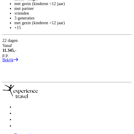
met gezin (kinderen <12 jaar)
met partner
vrienden
3 generaties
met gezin (kinderen >12 jaar)
+15
22 dagen
Vanaf
11.345,-
2
p.p.
1
Bekijk
V
7
p
B