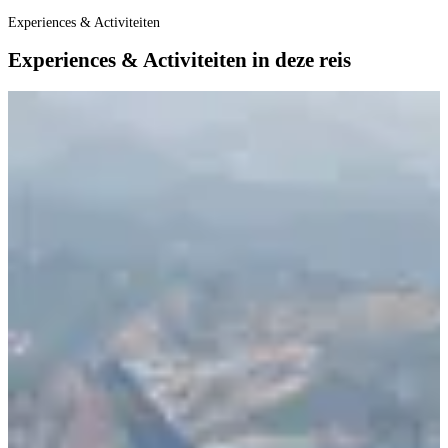
Experiences & Activiteiten
Experiences & Activiteiten in deze reis
E
B
B