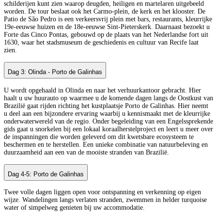
schilderijen kunt zien waarop deugden, heiligen en martelaren uitgebeeld
worden. De tour beslaat ook het Carmo-plein, de kerk en het klooster. De
Patio de São Pedro is een verkeersvrij plein met bars, restaurants, kleurrijke
19e-eeuwse huizen en de 18e-eeuwse Sint-Pieterskerk. Daarnaast bezoekt u
Forte das Cinco Pontas, gebouwd op de plaats van het Nederlandse fort uit
1630, waar het stadsmuseum de geschiedenis en cultuur van Recife laat
zien.
Dag 3: Olinda - Porto de Galinhas
U wordt opgehaald in Olinda en naar het verhuurkantoor gebracht. Hier
haalt u uw huurauto op waarmee u de komende dagen langs de Oostkust van
Brazilië gaat rijden richting het kustplaatsje Porto de Galinhas. Hier neemt
u deel aan een bijzondere ervaring waarbij u kennismaakt met de kleurrijke
onderwaterwereld van de regio. Onder begeleiding van een Engelssprekende
gids gaat u snorkelen bij een lokaal koraalherstelproject en leert u meer over
de inspanningen die worden geleverd om dit kwetsbare ecosysteem te
beschermen en te herstellen. Een unieke combinatie van natuurbeleving en
duurzaamheid aan een van de mooiste stranden van Brazilië.
Dag 4-5: Porto de Galinhas
Twee volle dagen liggen open voor ontspanning en verkenning op eigen
wijze. Wandelingen langs verlaten stranden, zwemmen in helder turquoise
water of simpelweg genieten bij uw accommodatie.