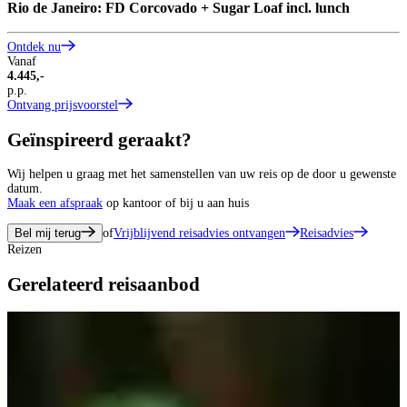
Rio de Janeiro: FD Corcovado + Sugar Loaf incl. lunch
Ontdek nu
Vanaf
4.445,-
p.p.
Ontvang prijsvoorstel
Geïnspireerd geraakt?
Wij helpen u graag met het samenstellen van uw reis op de door u gewenste
datum.
Maak een afspraak
op kantoor of bij u aan huis
Bel mij terug
of
Vrijblijvend reisadvies ontvangen
Reisadvies
Reizen
Gerelateerd reisaanbod