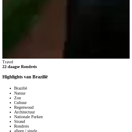
Travel
T
22-daagse Rondreis
1
Highlights van Brazilië
R
Brazilië
Natuur
Zon
Cultuur
Regenwoud
Architectuur
Nationale Parken
Strand
Rondreis
alleen / single