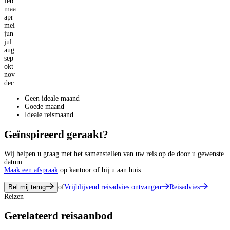
feb
maa
apr
mei
jun
jul
aug
sep
okt
nov
dec
Geen ideale maand
Goede maand
Ideale reismaand
Geïnspireerd geraakt?
Wij helpen u graag met het samenstellen van uw reis op de door u gewenste
datum.
Maak een afspraak
op kantoor of bij u aan huis
Bel mij terug
of
Vrijblijvend reisadvies ontvangen
Reisadvies
Reizen
Gerelateerd reisaanbod