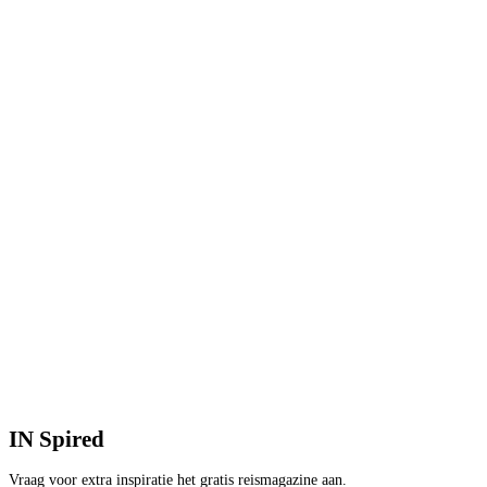
1
V
2
p
B
IN
Spired
Vraag voor extra inspiratie het gratis reismagazine aan.