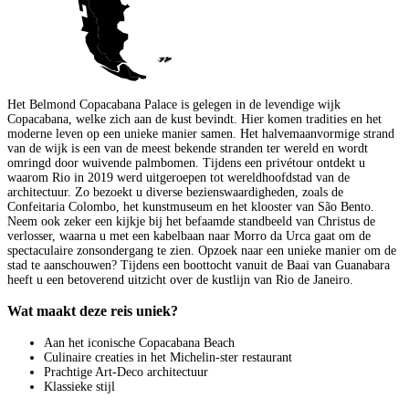
Het Belmond Copacabana Palace is gelegen in de levendige wijk
Copacabana, welke zich aan de kust bevindt. Hier komen tradities en het
moderne leven op een unieke manier samen. Het halvemaanvormige strand
van de wijk is een van de meest bekende stranden ter wereld en wordt
omringd door wuivende palmbomen. Tijdens een privétour ontdekt u
waarom Rio in 2019 werd uitgeroepen tot wereldhoofdstad van de
architectuur. Zo bezoekt u diverse bezienswaardigheden, zoals de
Confeitaria Colombo, het kunstmuseum en het klooster van São Bento.
Neem ook zeker een kijkje bij het befaamde standbeeld van Christus de
verlosser, waarna u met een kabelbaan naar Morro da Urca gaat om de
spectaculaire zonsondergang te zien. Opzoek naar een unieke manier om de
stad te aanschouwen? Tijdens een boottocht vanuit de Baai van Guanabara
heeft u een betoverend uitzicht over de kustlijn van Rio de Janeiro.
Wat maakt deze reis uniek?
Aan het iconische Copacabana Beach
Culinaire creaties in het Michelin-ster restaurant
Prachtige Art-Deco architectuur
Klassieke stijl