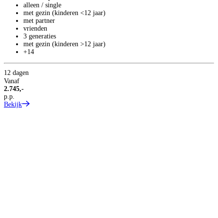
alleen / single
met gezin (kinderen <12 jaar)
met partner
vrienden
3 generaties
met gezin (kinderen >12 jaar)
+14
12 dagen
Vanaf
2.745,-
p.p.
Bekijk
S
S
S