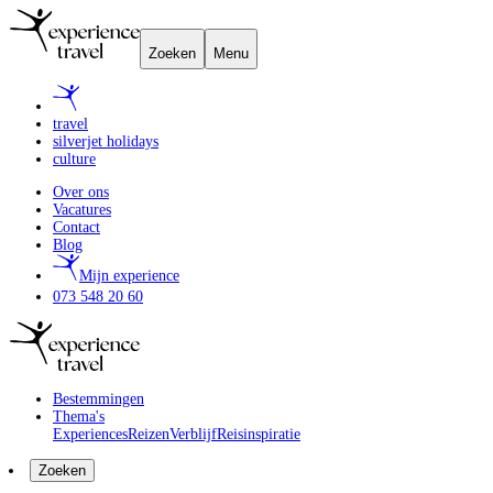
Zoeken
Menu
travel
silverjet holidays
culture
Over ons
Vacatures
Contact
Blog
Mijn experience
073 548 20 60
Bestemmingen
Thema's
Experiences
Reizen
Verblijf
Reisinspiratie
Zoeken