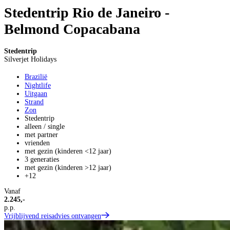
Stedentrip Rio de Janeiro -
Belmond Copacabana
Stedentrip
Silverjet Holidays
Brazilië
Nightlife
Uitgaan
Strand
Zon
Stedentrip
alleen / single
met partner
vrienden
met gezin (kinderen <12 jaar)
3 generaties
met gezin (kinderen >12 jaar)
+12
Vanaf
2.245,-
p.p.
Vrijblijvend reisadvies ontvangen