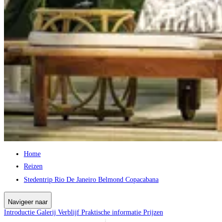
Home
Reizen
Stedentrip Rio De Janeiro Belmond Copacabana
Navigeer naar
Introductie
Galerij
Verblijf
Praktische informatie
Prijzen