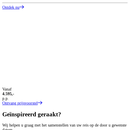
Ontdek nu
T
A
R
O
Vanaf
4.595,-
p.p.
Ontvang prijsvoorstel
Geïnspireerd geraakt?
Wij helpen u graag met het samenstellen van uw reis op de door u gewenste
datum.