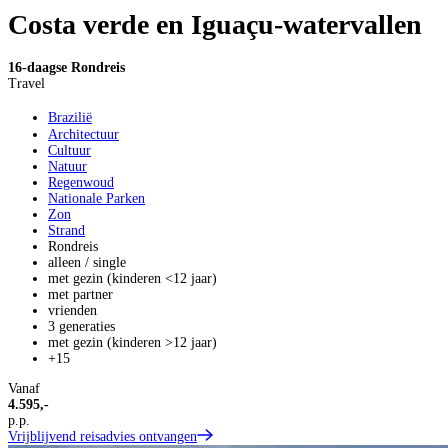
Costa verde en Iguaçu-watervallen
16-daagse Rondreis
Travel
Brazilië
Architectuur
Cultuur
Natuur
Regenwoud
Nationale Parken
Zon
Strand
Rondreis
alleen / single
met gezin (kinderen <12 jaar)
met partner
vrienden
3 generaties
met gezin (kinderen >12 jaar)
+15
Vanaf
4.595,-
p.p.
Vrijblijvend reisadvies ontvangen