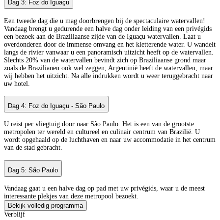
Dag 3: Foz do Iguaçu
Een tweede dag die u mag doorbrengen bij de spectaculaire watervallen!
Vandaag brengt u gedurende een halve dag onder leiding van een privégids
een bezoek aan de Braziliaanse zijde van de Iguaçu watervallen. Laat u
overdonderen door de immense omvang en het kletterende water. U wandelt
langs de rivier vanwaar u een panoramisch uitzicht heeft op de watervallen.
Slechts 20% van de watervallen bevindt zich op Braziliaanse grond maar
zoals de Brazilianen ook wel zeggen; Argentinië heeft de watervallen, maar
wij hebben het uitzicht. Na alle indrukken wordt u weer teruggebracht naar
uw hotel.
Dag 4: Foz do Iguaçu - São Paulo
U reist per vliegtuig door naar São Paulo. Het is een van de grootste
metropolen ter wereld en cultureel en culinair centrum van Brazilië. U
wordt opgehaald op de luchthaven en naar uw accommodatie in het centrum
van de stad gebracht.
Dag 5: São Paulo
Vandaag gaat u een halve dag op pad met uw privégids, waar u de meest
interessante plekjes van deze metropool bezoekt.
Bekijk volledig programma
Verblijf