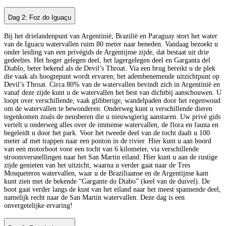
Dag 2: Foz do Iguaçu
Bij het drielandenpunt van Argentinië, Brazilië en Paraguay stort het water
van de Iguacu watervallen ruim 80 meter naar beneden. Vandaag bezoekt u
onder leiding van een privégids de Argentijnse zijde, dat bestaat uit drie
gedeeltes. Het hoger gelegen deel, het lagergelegen deel en Garganta del
Diablo, beter bekend als de Devil’s Throat. Via een brug bereikt u de plek
die vaak als hoogtepunt wordt ervaren; het adembenemende uitzichtpunt op
Devil’s Throat. Circa 80% van de watervallen bevindt zich in Argentinië en
vanaf deze zijde kunt u de watervallen het best van dichtbij aanschouwen. U
loopt over verschillende, vaak glibberige, wandelpaden door het regenwoud
om de watervallen te bewonderen. Onderweg kunt u verschillende dieren
tegenkomen zoals de neusberen die u nieuwsgierig aanstaren. Uw privé gids
vertelt u onderweg alles over de immense watervallen, de flora en fauna en
begeleidt u door het park. Voor het tweede deel van de tocht daalt u 100
meter af met trappen naar een ponton in de rivier. Hier kunt u aan boord
van een motorboot voor een tocht van 6 kilometer, via verschillende
stroomversnellingen naar het San Martin eiland. Hier kunt u aan de rustige
zijde genieten van het uitzicht, waarna u verder gaat naar de Tres
Mosqueteros watervallen, waar u de Braziliaanse en de Argentijnse kant
kunt zien met de bekende “Gargante do Diabo” (keel van de duivel). De
boot gaat verder langs de kust van het eiland naar het meest spannende deel,
namelijk recht naar de San Martin watervallen. Deze dag is een
onvergetelijke ervaring!