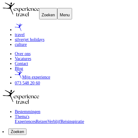
Zoeken
Menu
travel
silverjet holidays
culture
Over ons
Vacatures
Contact
Blog
Mijn experience
073 548 20 60
Bestemmingen
Thema's
Experiences
Reizen
Verblijf
Reisinspiratie
Zoeken