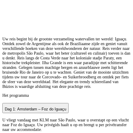
Uw reis begint bij de grootste verzameling watervallen ter wereld: Iguaçu.
Ontdek zowel de Argentijnse als ook de Braziliaanse zijde en geniet vanuit
verschillende hoeken van deze wereldwonderen der natuur. Reis verder naar
de metropolis São Paulo, waar het beter (cultureel en culinair) toeven is dan
u denkt. Reis langs de Costa Verde naar het koloniale stadje Paraty, een
historische trekpleister. Ilha Grande is een waar paradijsje met schitterende
stranden. Gelegen tussen machtige bergen en azuurblauwe zeeën ligt het
bruisende Rio de Janeiro op u te wachten. Geniet van de mooiste uitzichten
tijdens uw tour naar de Corcovado- en Suikerbroodberg en ontdek per fiets
de sfeer van deze wereldstad. Het elegante en trendy schiereiland van
Búzios is waardige afsluiting van deze prachtige reis.
Het programma
Dag 1: Amsterdam – Foz do Iguaçu
U vliegt vandaag met KLM naar São Paulo, waar u overstapt op een vlucht
naar Foz do Iguaçu. Uw privégids haalt u op en brengt u per privétransfer
naar uw accommodatie.