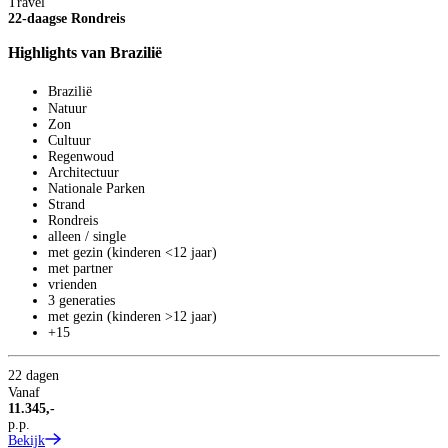
Travel
T
22-daagse Rondreis
1
Highlights van Brazilië
R
Brazilië
Natuur
Zon
Cultuur
Regenwoud
Architectuur
Nationale Parken
Strand
Rondreis
alleen / single
met gezin (kinderen <12 jaar)
met partner
vrienden
3 generaties
met gezin (kinderen >12 jaar)
+15
22 dagen
Vanaf
11.345,-
2
p.p.
1
Bekijk