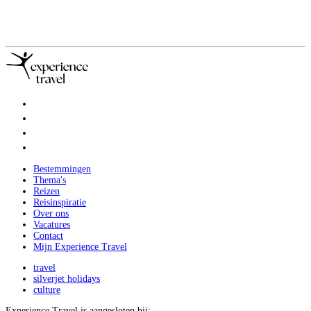
V
7
p
B
Bestemmingen
Thema's
Reizen
Reisinspiratie
Over ons
Vacatures
Contact
Mijn Experience Travel
travel
silverjet holidays
culture
Experience Travel is aangesloten bij: