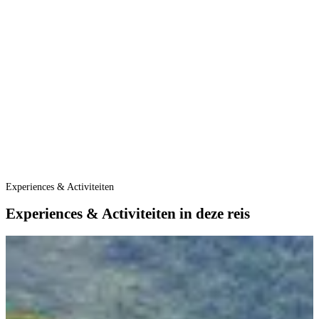
H
h
b
e
G
u
d
e
f
O
Experiences & Activiteiten
Experiences & Activiteiten in deze reis