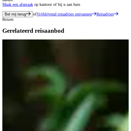
Maak een afspraak
op kantoor of bij u aan huis
Bel mij terug
of
Vrijblijvend reisadvies ontvangen
Reisadvies
Reizen
Gerelateerd reisaanbod