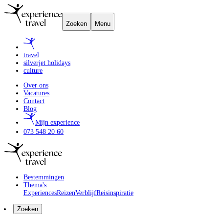
Zoeken
Menu
travel
silverjet holidays
culture
Over ons
Vacatures
Contact
Blog
Mijn experience
073 548 20 60
Bestemmingen
Thema's
Experiences
Reizen
Verblijf
Reisinspiratie
Zoeken