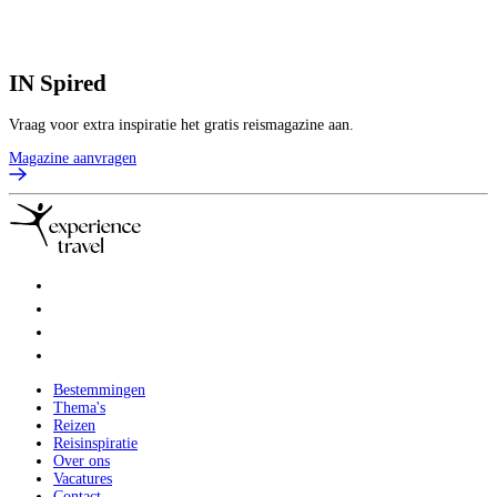
7
p
B
IN
Spired
Vraag voor extra inspiratie het gratis reismagazine aan.
Magazine aanvragen
Bestemmingen
Thema's
Reizen
Reisinspiratie
Over ons
Vacatures
Contact