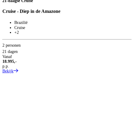
21-daagse Cruise
Cruise - Diep in de Amazone
Brazilië
Cruise
+2
2 personen
21 dagen
Vanaf
18.995,-
p.p.
Bekijk
T