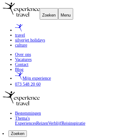
Zoeken
Menu
travel
silverjet holidays
culture
Over ons
Vacatures
Contact
Blog
Mijn experience
073 548 20 60
Bestemmingen
Thema's
Experiences
Reizen
Verblijf
Reisinspiratie
Zoeken