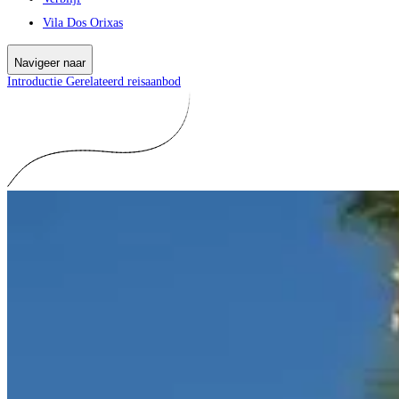
Vila Dos Orixas
Navigeer naar
Introductie
Gerelateerd reisaanbod