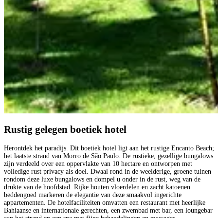
Rustig gelegen boetiek hotel
Herontdek het paradijs. Dit boetiek hotel ligt aan het rustige Encanto Beach;
het laatste strand van Morro de São Paulo. De rustieke, gezellige bungalows
zijn verdeeld over een oppervlakte van 10 hectare en ontworpen met
volledige rust privacy als doel. Dwaal rond in de weelderige, groene tuinen
rondom deze luxe bungalows en dompel u onder in de rust, weg van de
drukte van de hoofdstad. Rijke houten vloerdelen en zacht katoenen
beddengoed markeren de elegantie van deze smaakvol ingerichte
appartementen. De hotelfaciliteiten omvatten een restaurant met heerlijke
Bahiaanse en internationale gerechten, een zwembad met bar, een loungebar