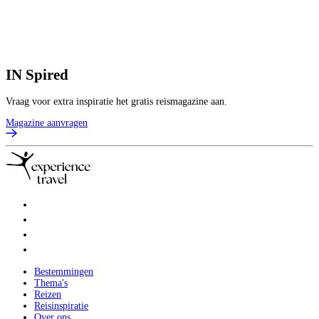
1
V
7
p
B
IN
Spired
Vraag voor extra inspiratie het gratis reismagazine aan.
Magazine aanvragen
Bestemmingen
Thema's
Reizen
Reisinspiratie
Over ons