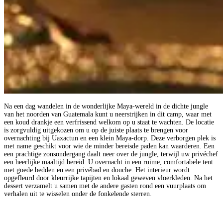
Na een dag wandelen in de wonderlijke Maya-wereld in de dichte jungle
van het noorden van Guatemala kunt u neerstrijken in dit camp, waar met
een koud drankje een verfrissend welkom op u staat te wachten. De locatie
is zorgvuldig uitgekozen om u op de juiste plaats te brengen voor
overnachting bij Uaxactun en een klein Maya-dorp. Deze verborgen plek is
met name geschikt voor wie de minder bereisde paden kan waarderen. Een
een prachtige zonsondergang daalt neer over de jungle, terwijl uw privéchef
een heerlijke maaltijd bereid. U overnacht in een ruime, comfortabele tent
met goede bedden en een privébad en douche. Het interieur wordt
opgefleurd door kleurrijke tapijten en lokaal geweven vloerkleden. Na het
dessert verzamelt u samen met de andere gasten rond een vuurplaats om
verhalen uit te wisselen onder de fonkelende sterren.