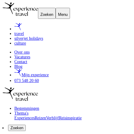
Zoeken
Menu
travel
silverjet holidays
culture
Over ons
Vacatures
Contact
Blog
Mijn experience
073 548 20 60
Bestemmingen
Thema's
Experiences
Reizen
Verblijf
Reisinspiratie
Zoeken