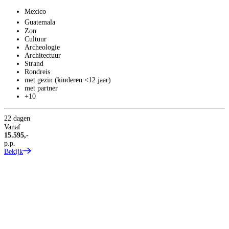
Mexico
A
Guatemala
Zon
Cultuur
Archeologie
Architectuur
Strand
Rondreis
met gezin (kinderen <12 jaar)
met partner
+10
22 dagen
1
Vanaf
V
15.595,-
6
p.p.
p
Bekijk
B