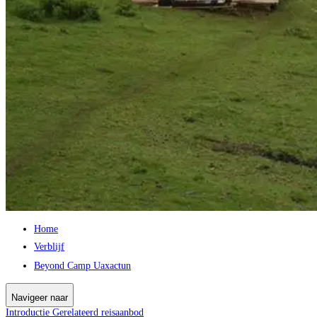
Home
Verblijf
Beyond Camp Uaxactun
Navigeer naar
Introductie
Gerelateerd reisaanbod