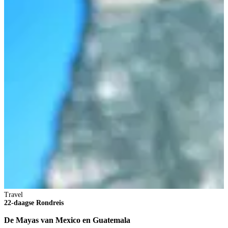
Travel
22-daagse Rondreis
T
De Mayas van Mexico en Guatemala
1