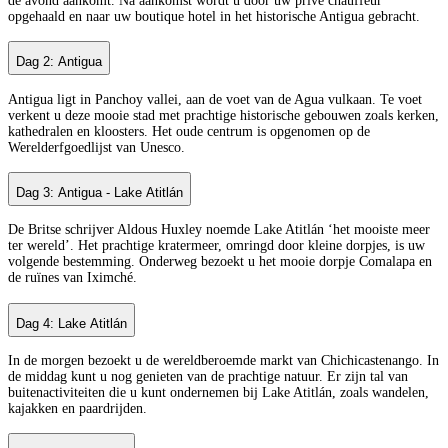
de avond aankomt. Na aankomst wordt u door uw privé chauffeur
opgehaald en naar uw boutique hotel in het historische Antigua gebracht.
Dag 2: Antigua
Antigua ligt in Panchoy vallei, aan de voet van de Agua vulkaan. Te voet
verkent u deze mooie stad met prachtige historische gebouwen zoals kerken,
kathedralen en kloosters. Het oude centrum is opgenomen op de
Werelderfgoedlijst van Unesco.
Dag 3: Antigua - Lake Atitlán
De Britse schrijver Aldous Huxley noemde Lake Atitlán ‘het mooiste meer
ter wereld’. Het prachtige kratermeer, omringd door kleine dorpjes, is uw
volgende bestemming. Onderweg bezoekt u het mooie dorpje Comalapa en
de ruïnes van Iximché.
Dag 4: Lake Atitlán
In de morgen bezoekt u de wereldberoemde markt van Chichicastenango. In
de middag kunt u nog genieten van de prachtige natuur. Er zijn tal van
buitenactiviteiten die u kunt ondernemen bij Lake Atitlán, zoals wandelen,
kajakken en paardrijden.