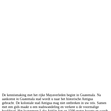
De kennismaking met het rijke Mayaverleden begint in Guatemala. Na
aankomst in Guatemala stad wordt u naar het historische Antigua
gebracht. De koloniale stad Antigua mag niet ontbreken in uw reis. Samen
met een gids maakt u een stadswandeling en verkent u de voormalige
hoofdstad. Het kratermeer Lake Atitlán ligt op 1500 meter hoogte en wordt