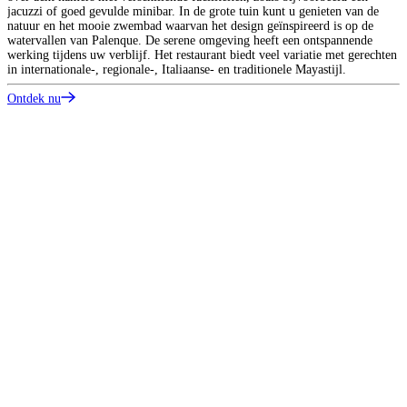
jacuzzi of goed gevulde minibar. In de grote tuin kunt u genieten van de
natuur en het mooie zwembad waarvan het design geïnspireerd is op de
watervallen van Palenque. De serene omgeving heeft een ontspannende
werking tijdens uw verblijf. Het restaurant biedt veel variatie met gerechten
in internationale-, regionale-, Italiaanse- en traditionele Mayastijl.
Ontdek nu
T
A
H
N
o
e