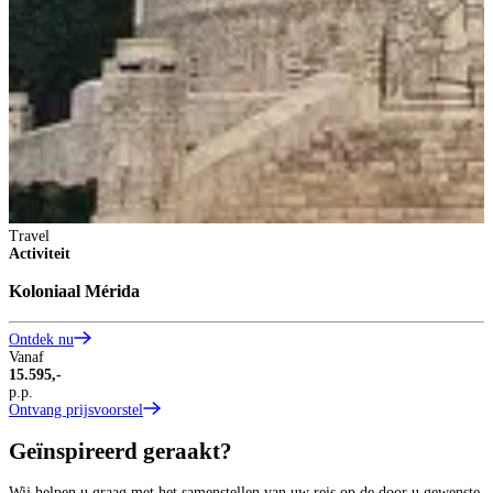
Travel
Activiteit
Koloniaal Mérida
Ontdek nu
Vanaf
15.595,-
p.p.
Ontvang prijsvoorstel
Geïnspireerd geraakt?
Wij helpen u graag met het samenstellen van uw reis op de door u gewenste