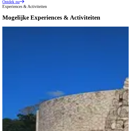
Ontdek nu
Experiences & Activiteiten
Mogelijke Experiences & Activiteiten
E
B
B