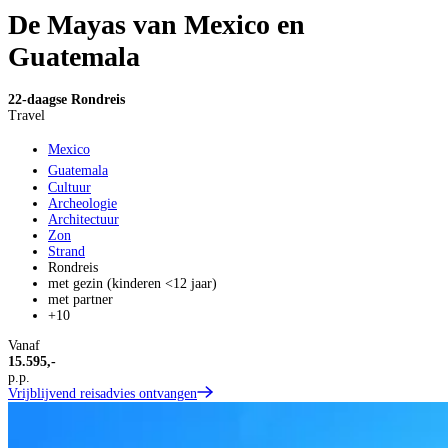
De Mayas van Mexico en
Guatemala
22-daagse Rondreis
Travel
Mexico
Guatemala
Cultuur
Archeologie
Architectuur
Zon
Strand
Rondreis
met gezin (kinderen <12 jaar)
met partner
+10
Vanaf
15.595,-
p.p.
Vrijblijvend reisadvies ontvangen