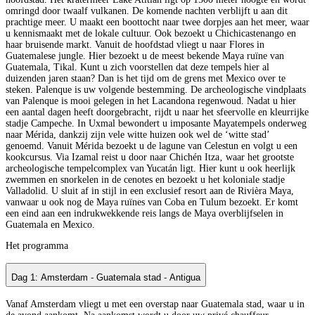
omringd door twaalf vulkanen. De komende nachten verblijft u aan dit
prachtige meer. U maakt een boottocht naar twee dorpjes aan het meer, waar
u kennismaakt met de lokale cultuur. Ook bezoekt u Chichicastenango en
haar bruisende markt. Vanuit de hoofdstad vliegt u naar Flores in
Guatemalese jungle. Hier bezoekt u de meest bekende Maya ruïne van
Guatemala, Tikal. Kunt u zich voorstellen dat deze tempels hier al
duizenden jaren staan? Dan is het tijd om de grens met Mexico over te
steken. Palenque is uw volgende bestemming. De archeologische vindplaats
van Palenque is mooi gelegen in het Lacandona regenwoud. Nadat u hier
een aantal dagen heeft doorgebracht‚ rijdt u naar het sfeervolle en kleurrijke
stadje Campeche. In Uxmal bewondert u imposante Mayatempels onderweg
naar Mérida, dankzij zijn vele witte huizen ook wel de ‘witte stad’
genoemd. Vanuit Mérida bezoekt u de lagune van Celestun en volgt u een
kookcursus. Via Izamal reist u door naar Chichén Itza‚ waar het grootste
archeologische tempelcomplex van Yucatán ligt. Hier kunt u ook heerlijk
zwemmen en snorkelen in de cenotes en bezoekt u het koloniale stadje
Valladolid. U sluit af in stijl in een exclusief resort aan de Rivièra Maya,
vanwaar u ook nog de Maya ruïnes van Coba en Tulum bezoekt. Er komt
een eind aan een indrukwekkende reis langs de Maya overblijfselen in
Guatemala en Mexico.
Het programma
Dag 1: Amsterdam - Guatemala stad - Antigua
Vanaf Amsterdam vliegt u met een overstap naar Guatemala stad, waar u in