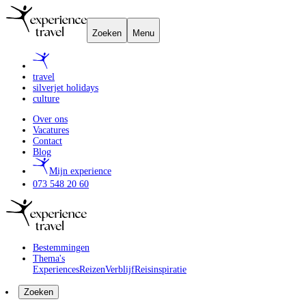
Zoeken
Menu
travel
silverjet holidays
culture
Over ons
Vacatures
Contact
Blog
Mijn experience
073 548 20 60
Bestemmingen
Thema's
Experiences
Reizen
Verblijf
Reisinspiratie
Zoeken