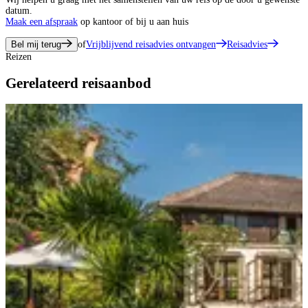
datum.
Maak een afspraak
op kantoor of bij u aan huis
Bel mij terug
of
Vrijblijvend reisadvies ontvangen
Reisadvies
Reizen
Gerelateerd reisaanbod