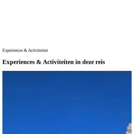
k
i
S
u
v
e
M
k
O
Experiences & Activiteiten
Experiences & Activiteiten in deze reis
E
B
B