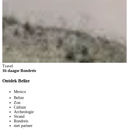
2
V
1
p
B
Travel
16-daagse Rondreis
Ontdek Belize
Mexico
Belize
Zon
Cultuur
Archeologie
Strand
Rondreis
met partner