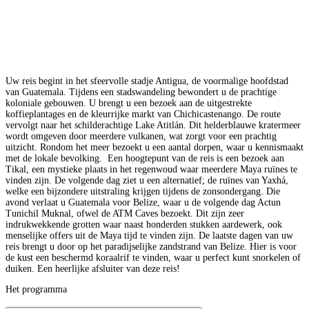
Uw reis begint in het sfeervolle stadje Antigua, de voormalige hoofdstad
van Guatemala. Tijdens een stadswandeling bewondert u de prachtige
koloniale gebouwen. U brengt u een bezoek aan de uitgestrekte
koffieplantages en de kleurrijke markt van Chichicastenango. De route
vervolgt naar het schilderachtige Lake Atitlán. Dit helderblauwe kratermeer
wordt omgeven door meerdere vulkanen, wat zorgt voor een prachtig
uitzicht. Rondom het meer bezoekt u een aantal dorpen, waar u kennismaakt
met de lokale bevolking. Een hoogtepunt van de reis is een bezoek aan
Tikal, een mystieke plaats in het regenwoud waar meerdere Maya ruïnes te
vinden zijn. De volgende dag ziet u een alternatief; de ruïnes van Yaxhá,
welke een bijzondere uitstraling krijgen tijdens de zonsondergang. Die
avond verlaat u Guatemala voor Belize, waar u de volgende dag Actun
Tunichil Muknal, ofwel de ATM Caves bezoekt. Dit zijn zeer
indrukwekkende grotten waar naast honderden stukken aardewerk, ook
menselijke offers uit de Maya tijd te vinden zijn. De laatste dagen van uw
reis brengt u door op het paradijselijke zandstrand van Belize. Hier is voor
de kust een beschermd koraalrif te vinden, waar u perfect kunt snorkelen of
duiken. Een heerlijke afsluiter van deze reis!
Het programma