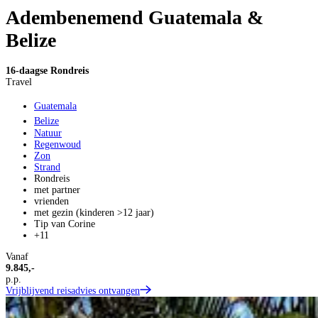
Adembenemend Guatemala &
Belize
16-daagse Rondreis
Travel
Guatemala
Belize
Natuur
Regenwoud
Zon
Strand
Rondreis
met partner
vrienden
met gezin (kinderen >12 jaar)
Tip van Corine
+11
Vanaf
9.845,-
p.p.
Vrijblijvend reisadvies ontvangen