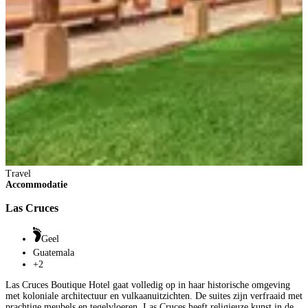
T
A
Travel
Accommodatie
C
Las Cruces
Geel
Guatemala
+2
I
A
Las Cruces Boutique Hotel gaat volledig op in haar historische omgeving
a
met koloniale architectuur en vulkaanuitzichten. De suites zijn verfraaid met
a
prachtige meubels en tegelvloeren. Las Cruces heeft religieuze kunst in de