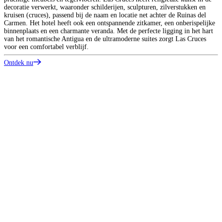
d
decoratie verwerkt, waaronder schilderijen, sculpturen, zilverstukken en
d
kruisen (cruces), passend bij de naam en locatie net achter de Ruinas del
u
Carmen. Het hotel heeft ook een ontspannende zitkamer, een onberispelijke
w
binnenplaats en een charmante veranda. Met de perfecte ligging in het hart
d
van het romantische Antigua en de ultramoderne suites zorgt Las Cruces
voor een comfortabel verblijf.
O
Ontdek nu
E
B