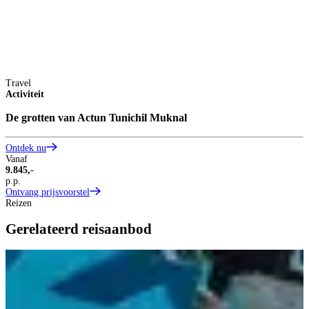
Travel
Activiteit
De grotten van Actun Tunichil Muknal
Ontdek nu
Vanaf
9.845,-
p.p.
Ontvang prijsvoorstel
Reizen
Gerelateerd reisaanbod