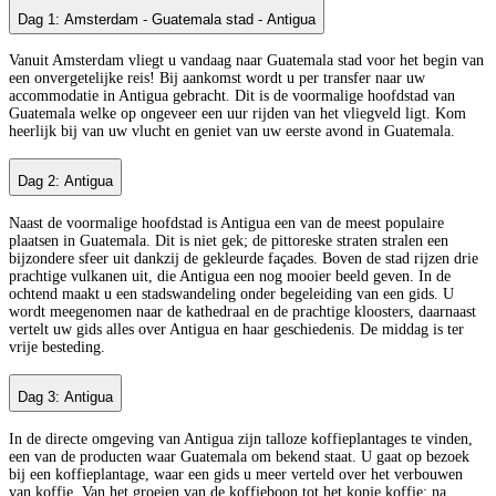
Dag 1: Amsterdam - Guatemala stad - Antigua
Vanuit Amsterdam vliegt u vandaag naar Guatemala stad voor het begin van
een onvergetelijke reis! Bij aankomst wordt u per transfer naar uw
accommodatie in Antigua gebracht. Dit is de voormalige hoofdstad van
Guatemala welke op ongeveer een uur rijden van het vliegveld ligt. Kom
heerlijk bij van uw vlucht en geniet van uw eerste avond in Guatemala.
Dag 2: Antigua
Naast de voormalige hoofdstad is Antigua een van de meest populaire
plaatsen in Guatemala. Dit is niet gek; de pittoreske straten stralen een
bijzondere sfeer uit dankzij de gekleurde façades. Boven de stad rijzen drie
prachtige vulkanen uit, die Antigua een nog mooier beeld geven. In de
ochtend maakt u een stadswandeling onder begeleiding van een gids. U
wordt meegenomen naar de kathedraal en de prachtige kloosters, daarnaast
vertelt uw gids alles over Antigua en haar geschiedenis. De middag is ter
vrije besteding.
Dag 3: Antigua
In de directe omgeving van Antigua zijn talloze koffieplantages te vinden,
een van de producten waar Guatemala om bekend staat. U gaat op bezoek
bij een koffieplantage, waar een gids u meer verteld over het verbouwen
van koffie. Van het groeien van de koffieboon tot het kopje koffie; na