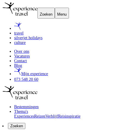
Zoeken
Menu
travel
silverjet holidays
culture
Over ons
Vacatures
Contact
Blog
Mijn experience
073 548 20 60
Bestemmingen
Thema's
Experiences
Reizen
Verblijf
Reisinspiratie
Zoeken