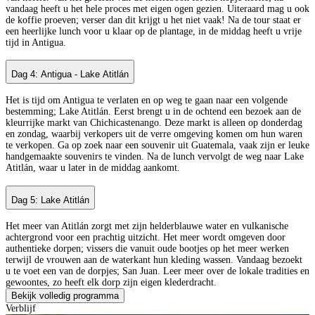
vandaag heeft u het hele proces met eigen ogen gezien. Uiteraard mag u ook
de koffie proeven; verser dan dit krijgt u het niet vaak! Na de tour staat er
een heerlijke lunch voor u klaar op de plantage, in de middag heeft u vrije
tijd in Antigua.
Dag 4: Antigua - Lake Atitlán
Het is tijd om Antigua te verlaten en op weg te gaan naar een volgende
bestemming; Lake Atitlán. Eerst brengt u in de ochtend een bezoek aan de
kleurrijke markt van Chichicastenango. Deze markt is alleen op donderdag
en zondag, waarbij verkopers uit de verre omgeving komen om hun waren
te verkopen. Ga op zoek naar een souvenir uit Guatemala, vaak zijn er leuke
handgemaakte souvenirs te vinden. Na de lunch vervolgt de weg naar Lake
Atitlán, waar u later in de middag aankomt.
Dag 5: Lake Atitlán
Het meer van Atitlán zorgt met zijn helderblauwe water en vulkanische
achtergrond voor een prachtig uitzicht. Het meer wordt omgeven door
authentieke dorpen; vissers die vanuit oude bootjes op het meer werken
terwijl de vrouwen aan de waterkant hun kleding wassen. Vandaag bezoekt
u te voet een van de dorpjes; San Juan. Leer meer over de lokale tradities en
gewoontes, zo heeft elk dorp zijn eigen klederdracht.
Bekijk volledig programma
Verblijf