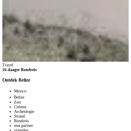
Travel
S
16-daagse Rondreis
S
Ontdek Belize
S
Mexico
Belize
Zon
Cultuur
Archeologie
Strand
Rondreis
met partner
vrienden