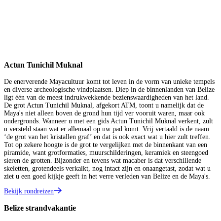
Actun Tunichil Muknal
De enerverende Mayacultuur komt tot leven in de vorm van unieke tempels
en diverse archeologische vindplaatsen. Diep in de binnenlanden van Belize
ligt één van de meest indrukwekkende bezienswaardigheden van het land.
De grot Actun Tunichil Muknal, afgekort ATM, toont u namelijk dat de
Maya's niet alleen boven de grond hun tijd ver vooruit waren, maar ook
ondergronds. Wanneer u met een gids Actun Tunichil Muknal verkent, zult
u versteld staan wat er allemaal op uw pad komt. Vrij vertaald is de naam
‘de grot van het kristallen graf’ en dat is ook exact wat u hier zult treffen.
Tot op zekere hoogte is de grot te vergelijken met de binnenkant van een
piramide, want grotformaties, muurschilderingen, keramiek en steengoed
sieren de grotten. Bijzonder en tevens wat macaber is dat verschillende
skeletten, grotendeels verkalkt, nog intact zijn en onaangetast, zodat wat u
ziet u een goed kijkje geeft in het verre verleden van Belize en de Maya's.
Bekijk rondreizen
Belize strandvakantie