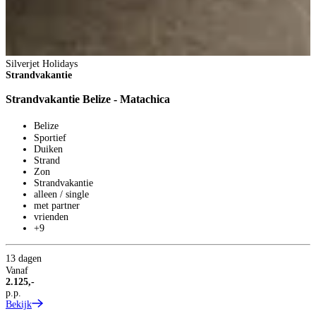
Silverjet Holidays
Strandvakantie
Strandvakantie Belize - Matachica
T
R
Belize
Sportief
B
Duiken
Strand
Zon
Strandvakantie
alleen / single
met partner
O
vrienden
+9
13 dagen
Vanaf
2.125,-
p.p.
Bekijk