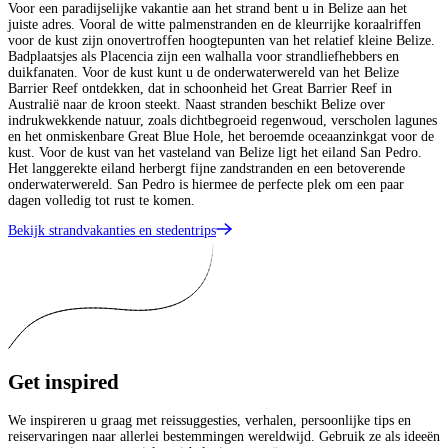
Voor een paradijselijke vakantie aan het strand bent u in Belize aan het
juiste adres. Vooral de witte palmenstranden en de kleurrijke koraalriffen
voor de kust zijn onovertroffen hoogtepunten van het relatief kleine Belize.
Badplaatsjes als Placencia zijn een walhalla voor strandliefhebbers en
duikfanaten. Voor de kust kunt u de onderwaterwereld van het Belize
Barrier Reef ontdekken, dat in schoonheid het Great Barrier Reef in
Australië naar de kroon steekt. Naast stranden beschikt Belize over
indrukwekkende natuur, zoals dichtbegroeid regenwoud, verscholen lagunes
en het onmiskenbare Great Blue Hole, het beroemde oceaanzinkgat voor de
kust. Voor de kust van het vasteland van Belize ligt het eiland San Pedro.
Het langgerekte eiland herbergt fijne zandstranden en een betoverende
onderwaterwereld. San Pedro is hiermee de perfecte plek om een paar
dagen volledig tot rust te komen.
Bekijk strandvakanties en stedentrips
Get
inspired
We inspireren u graag met reissuggesties, verhalen, persoonlijke tips en
reiservaringen naar allerlei bestemmingen wereldwijd. Gebruik ze als ideeën