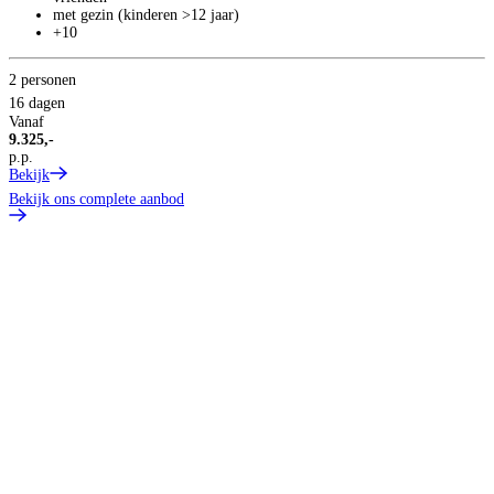
met gezin (kinderen >12 jaar)
+10
2 personen
16 dagen
1
Vanaf
V
9.325,-
2
p.p.
p
Bekijk
B
Bekijk ons complete aanbod