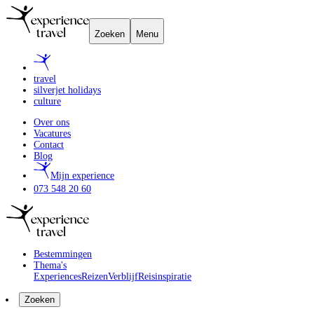
Zoeken
Menu
travel
silverjet holidays
culture
Over ons
Vacatures
Contact
Blog
Mijn experience
073 548 20 60
Bestemmingen
Thema's
Experiences
Reizen
Verblijf
Reisinspiratie
Zoeken