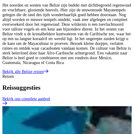
Het noorden en westen van Belize zijn bedekt met dichtbegroeid regenwoud
en vruchtbare, glooiende heuvels. Hier zijn de eeuwenoude Mayatempels
gelegen die de tand des tijds wonderbaarlijk goed hebben doorstaan. Nog
altijd worden er nieuwe tempels ontdekt, vaak zeer afgelegen en compleet
overwoekerd door het regenwoud. Deze wildernis is een toevluchtsoord
voor talloze vogels en een keur aan bijzondere dieren. In het oosten van
Belize vindt u de kristalheldere kustwateren van de Caribische zee, waar het
op een na langste koraalrif ter wereld ligt. In het ongerepte zuiden krijgt u
de kans om de Mayacultuur te proeven. Bezoek kleine dorpjes, verlaten
ruïnes en ontdek waar cacaobonen vandaan komen. De cultuur van Belize is
sterk beïnvloed door haar Afro-Caribische achtergrond. Een vakantie naar
Belize is heel goed te combineren met een rondreis door Mexico,
Guatemala, Nicaragua of Costa Rica.
Bekijk alle Belize reizen
Reizen
Reissuggesties
Bekijk ons complete aanbod