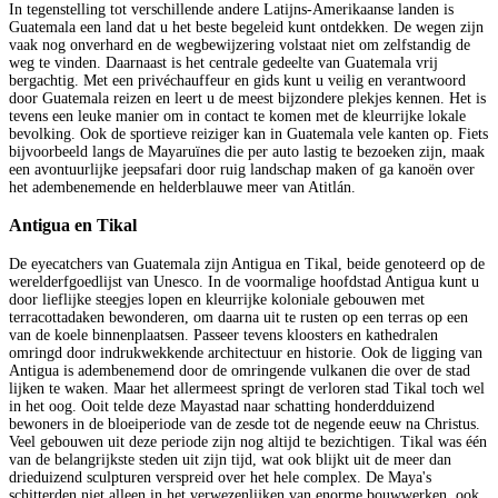
In tegenstelling tot verschillende andere Latijns-Amerikaanse landen is
Guatemala een land dat u het beste begeleid kunt ontdekken. De wegen zijn
vaak nog onverhard en de wegbewijzering volstaat niet om zelfstandig de
weg te vinden. Daarnaast is het centrale gedeelte van Guatemala vrij
bergachtig. Met een privéchauffeur en gids kunt u veilig en verantwoord
door Guatemala reizen en leert u de meest bijzondere plekjes kennen. Het is
tevens een leuke manier om in contact te komen met de kleurrijke lokale
bevolking. Ook de sportieve reiziger kan in Guatemala vele kanten op. Fiets
bijvoorbeeld langs de Mayaruïnes die per auto lastig te bezoeken zijn, maak
een avontuurlijke jeepsafari door ruig landschap maken of ga kanoën over
het adembenemende en helderblauwe meer van Atitlán.
Antigua en Tikal
De eyecatchers van Guatemala zijn Antigua en Tikal, beide genoteerd op de
werelderfgoedlijst van Unesco. In de voormalige hoofdstad Antigua kunt u
door lieflijke steegjes lopen en kleurrijke koloniale gebouwen met
terracottadaken bewonderen, om daarna uit te rusten op een terras op een
van de koele binnenplaatsen. Passeer tevens kloosters en kathedralen
omringd door indrukwekkende architectuur en historie. Ook de ligging van
Antigua is adembenemend door de omringende vulkanen die over de stad
lijken te waken. Maar het allermeest springt de verloren stad Tikal toch wel
in het oog. Ooit telde deze Mayastad naar schatting honderdduizend
bewoners in de bloeiperiode van de zesde tot de negende eeuw na Christus.
Veel gebouwen uit deze periode zijn nog altijd te bezichtigen. Tikal was één
van de belangrijkste steden uit zijn tijd, wat ook blijkt uit de meer dan
drieduizend sculpturen verspreid over het hele complex. De Maya's
schitterden niet alleen in het verwezenlijken van enorme bouwwerken, ook