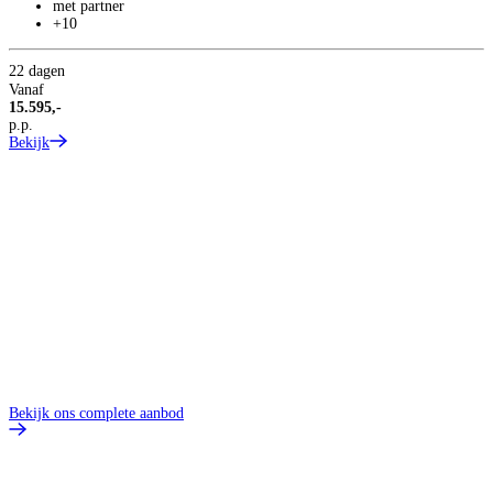
met partner
+10
22 dagen
1
Vanaf
V
15.595,-
6
p.p.
p
Bekijk
B
Bekijk ons complete aanbod