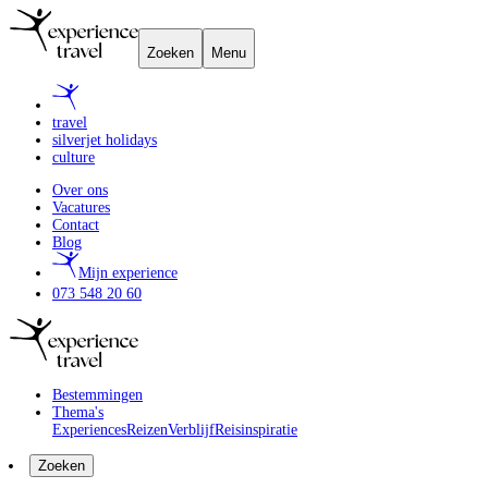
Zoeken
Menu
travel
silverjet holidays
culture
Over ons
Vacatures
Contact
Blog
Mijn experience
073 548 20 60
Bestemmingen
Thema's
Experiences
Reizen
Verblijf
Reisinspiratie
Zoeken