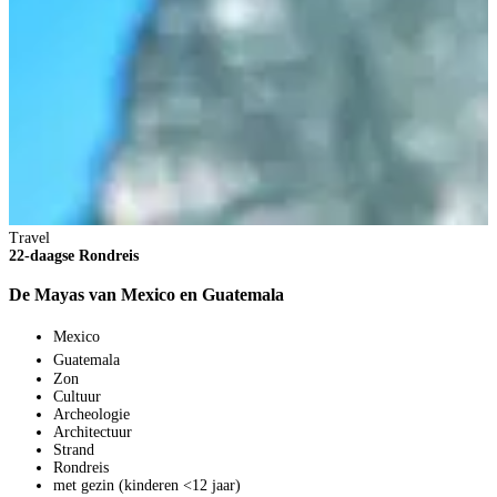
Travel
22-daagse Rondreis
T
De Mayas van Mexico en Guatemala
1
Mexico
A
Guatemala
Zon
Cultuur
Archeologie
Architectuur
Strand
Rondreis
met gezin (kinderen <12 jaar)