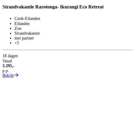
Strandvakantie Rarotonga- Ikurangi Eco Retreat
Cook-Eilanden
Eilanden
O
Zon
Strandvakantie
met partner
+5
18 dagen
Vanaf
3.295,-
p.p.
Bekijk