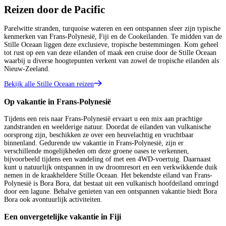
Reizen door de Pacific
Parelwitte stranden, turquoise wateren en een ontspannen sfeer zijn typische
kenmerken van Frans-Polynesië, Fiji en de Cookeilanden. Te midden van de
Stille Oceaan liggen deze exclusieve, tropische bestemmingen. Kom geheel
tot rust op een van deze eilanden of maak een cruise door de Stille Oceaan
waarbij u diverse hoogtepunten verkent van zowel de tropische eilanden als
Nieuw-Zeeland.
Bekijk alle Stille Oceaan reizen
Op vakantie in Frans-Polynesië
Tijdens een reis naar Frans-Polynesië ervaart u een mix aan prachtige
zandstranden en weelderige natuur. Doordat de eilanden van vulkanische
oorsprong zijn, beschikken ze over een heuvelachtig en vruchtbaar
binnenland. Gedurende uw vakantie in Frans-Polynesië, zijn er
verschillende mogelijkheden om deze groene oases te verkennen,
bijvoorbeeld tijdens een wandeling of met een 4WD-voertuig. Daarnaast
kunt u natuurlijk ontspannen in uw droomresort en een verkwikkende duik
nemen in de kraakheldere Stille Oceaan. Het bekendste eiland van Frans-
Polynesië is Bora Bora, dat bestaat uit een vulkanisch hoofdeiland omringd
door een lagune. Behalve genieten van een ontspannen vakantie biedt Bora
Bora ook avontuurlijk activiteiten.
Een onvergetelijke vakantie in Fiji