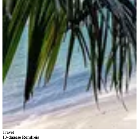
S
S
S
1
V
6
p
B
Travel
13-daagse Rondreis