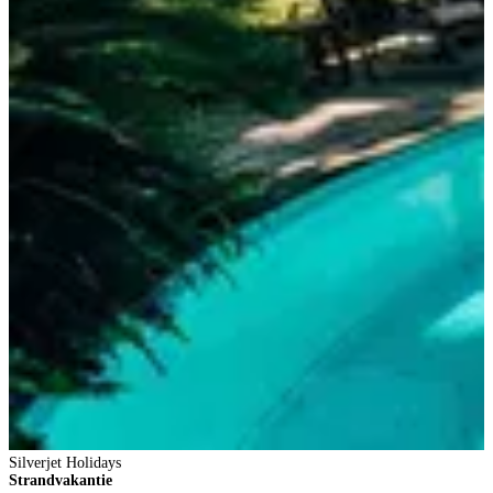
T
R
Silverjet Holidays
Strandvakantie
F