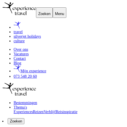
Zoeken
Menu
travel
silverjet holidays
culture
Over ons
Vacatures
Contact
Blog
Mijn experience
073 548 20 60
Bestemmingen
Thema's
Experiences
Reizen
Verblijf
Reisinspiratie
Zoeken