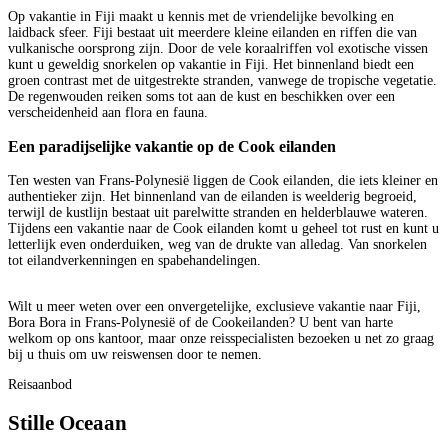
Op vakantie in Fiji maakt u kennis met de vriendelijke bevolking en
laidback sfeer. Fiji bestaat uit meerdere kleine eilanden en riffen die van
vulkanische oorsprong zijn. Door de vele koraalriffen vol exotische vissen
kunt u geweldig snorkelen op vakantie in Fiji. Het binnenland biedt een
groen contrast met de uitgestrekte stranden, vanwege de tropische vegetatie.
De regenwouden reiken soms tot aan de kust en beschikken over een
verscheidenheid aan flora en fauna.
Een paradijselijke vakantie op de Cook eilanden
Ten westen van Frans-Polynesië liggen de Cook eilanden, die iets kleiner en
authentieker zijn. Het binnenland van de eilanden is weelderig begroeid,
terwijl de kustlijn bestaat uit parelwitte stranden en helderblauwe wateren.
Tijdens een vakantie naar de Cook eilanden komt u geheel tot rust en kunt u
letterlijk even onderduiken, weg van de drukte van alledag. Van snorkelen
tot eilandverkenningen en spabehandelingen.
Wilt u meer weten over een onvergetelijke, exclusieve vakantie naar Fiji,
Bora Bora in Frans-Polynesië of de Cookeilanden? U bent van harte
welkom op ons kantoor, maar onze reisspecialisten bezoeken u net zo graag
bij u thuis om uw reiswensen door te nemen.
Reisaanbod
Stille Oceaan