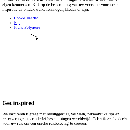
U heeft keuze uit verschillende bestemmingen. Elke landstreek heeft z'n
eigen kenmerken. Klik op de bestemming van uw voorkeur voor meer
inspiratie en ontdek welke reismogelijkheden er zijn.
Cook-Eilanden
Fiji
Frans-Polynesië
Get
inspired
We inspireren u graag met reissuggesties, verhalen, persoonlijke tips en
reiservaringen naar allerlei bestemmingen wereldwijd. Gebruik ze als ideeën
voor uw reis om een unieke reisbeleving te creëren.