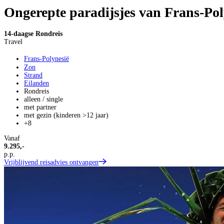
Ongerepte paradijsjes van Frans-Pol
14-daagse Rondreis
Travel
Frans-Polynesië
Zon
Strand
Eilanden
Rondreis
alleen / single
met partner
met gezin (kinderen >12 jaar)
+8
Vanaf
9.295,-
p.p.
Vrijblijvend reisadvies ontvangen