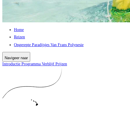
Home
Reizen
Ongerepte Paradijsjes Van Frans Polynesie
Navigeer naar
Introductie
Programma
Verblijf
Prijzen