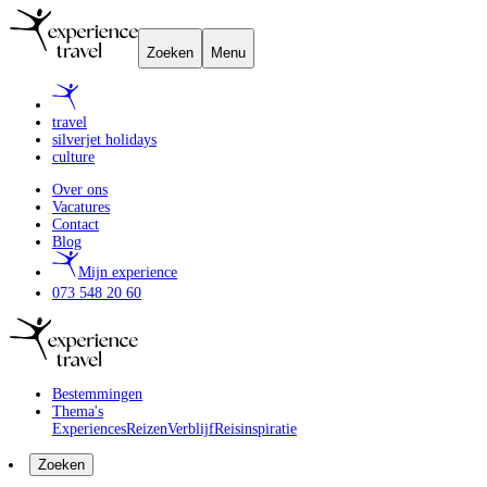
Zoeken
Menu
travel
silverjet holidays
culture
Over ons
Vacatures
Contact
Blog
Mijn experience
073 548 20 60
Bestemmingen
Thema's
Experiences
Reizen
Verblijf
Reisinspiratie
Zoeken