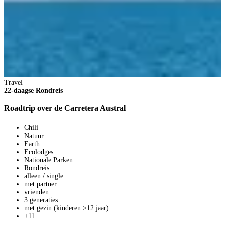
Travel
22-daagse Rondreis
Roadtrip over de Carretera Austral
2
2
Chili
V
Natuur
1
Earth
p
Ecolodges
B
Nationale Parken
Rondreis
alleen / single
met partner
vrienden
3 generaties
met gezin (kinderen >12 jaar)
+11