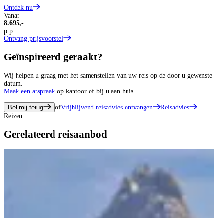
Ontdek nu
Vanaf
8.695,-
p.p.
Ontvang prijsvoorstel
Geïnspireerd geraakt?
Wij helpen u graag met het samenstellen van uw reis op de door u gewenste
datum.
Maak een afspraak
op kantoor of bij u aan huis
Bel mij terug
of
Vrijblijvend reisadvies ontvangen
Reisadvies
Reizen
Gerelateerd reisaanbod