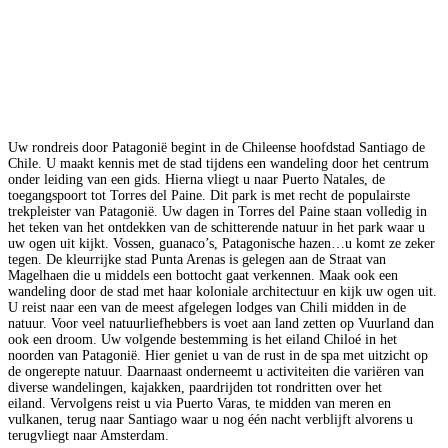
Uw rondreis door Patagonië begint in de Chileense hoofdstad Santiago de
Chile. U maakt kennis met de stad tijdens een wandeling door het centrum
onder leiding van een gids. Hierna vliegt u naar Puerto Natales, de
toegangspoort tot Torres del Paine. Dit park is met recht de populairste
trekpleister van Patagonië. Uw dagen in Torres del Paine staan volledig in
het teken van het ontdekken van de schitterende natuur in het park waar u
uw ogen uit kijkt. Vossen, guanaco’s, Patagonische hazen…u komt ze zeker
tegen. De kleurrijke stad Punta Arenas is gelegen aan de Straat van
Magelhaen die u middels een bottocht gaat verkennen. Maak ook een
wandeling door de stad met haar koloniale architectuur en kijk uw ogen uit.
U reist naar een van de meest afgelegen lodges van Chili midden in de
natuur. Voor veel natuurliefhebbers is voet aan land zetten op Vuurland dan
ook een droom. Uw volgende bestemming is het eiland Chiloé in het
noorden van Patagonië. Hier geniet u van de rust in de spa met uitzicht op
de ongerepte natuur. Daarnaast onderneemt u activiteiten die variëren van
diverse wandelingen, kajakken, paardrijden tot rondritten over het
eiland. Vervolgens reist u via Puerto Varas, te midden van meren en
vulkanen, terug naar Santiago waar u nog één nacht verblijft alvorens u
terugvliegt naar Amsterdam.