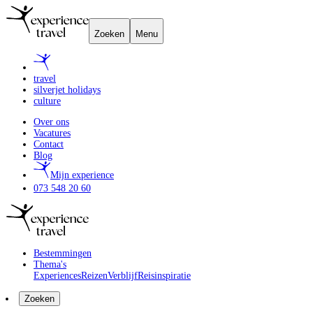
Zoeken
Menu
travel
silverjet holidays
culture
Over ons
Vacatures
Contact
Blog
Mijn experience
073 548 20 60
Bestemmingen
Thema's
Experiences
Reizen
Verblijf
Reisinspiratie
Zoeken