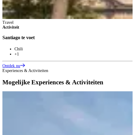
Travel
Activiteit
Santiago te voet
Chili
+1
Ontdek nu
Experiences & Activiteiten
Mogelijke Experiences & Activiteiten
E
B
B