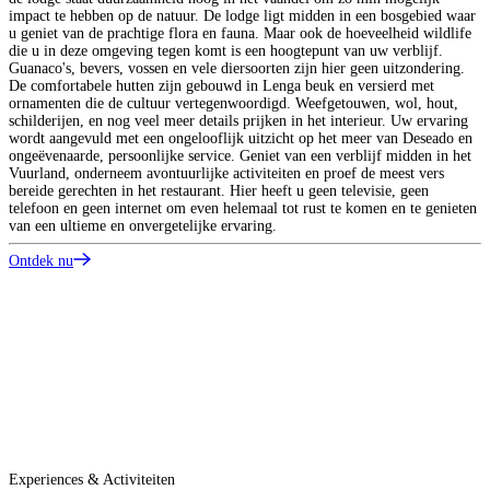
impact te hebben op de natuur. De lodge ligt midden in een bosgebied waar
u geniet van de prachtige flora en fauna. Maar ook de hoeveelheid wildlife
T
die u in deze omgeving tegen komt is een hoogtepunt van uw verblijf.
A
Guanaco's, bevers, vossen en vele diersoorten zijn hier geen uitzondering.
De comfortabele hutten zijn gebouwd in Lenga beuk en versierd met
T
ornamenten die de cultuur vertegenwoordigd. Weefgetouwen, wol, hout,
schilderijen, en nog veel meer details prijken in het interieur. Uw ervaring
wordt aangevuld met een ongelooflijk uitzicht op het meer van Deseado en
ongeëvenaarde, persoonlijke service. Geniet van een verblijf midden in het
Vuurland, onderneem avontuurlijke activiteiten en proef de meest vers
bereide gerechten in het restaurant. Hier heeft u geen televisie, geen
telefoon en geen internet om even helemaal tot rust te komen en te genieten
T
van een ultieme en onvergetelijke ervaring.
i
w
Ontdek nu
V
m
h
P
p
o
d
O
Experiences & Activiteiten