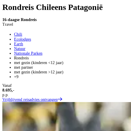
Rondreis Chileens Patagonië
16-daagse Rondreis
Travel
Chili
Ecolodges
Earth
Natuur
Nationale Parken
Rondreis
met gezin (kinderen <12 jaar)
met partner
met gezin (kinderen >12 jaar)
+9
Vanaf
8.695,-
p.p.
Vrijblijvend reisadvies ontvangen