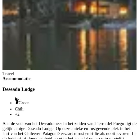
Travel
Accommodatie
Deseado Lodge
Groen
Chili
+2
Aan de voet van het Deseadomeer in het zuiden van Tierra del Fuego ligt de
gelijknamige Deseado Lodge. Op deze unieke en rustgevende plek in het
hart van het Chileense Patagonië ervaart u rust en stilte als nooit tevoren. In
de lodge staat duurzaamheid hoog in het vaandel om zo min mogelijk