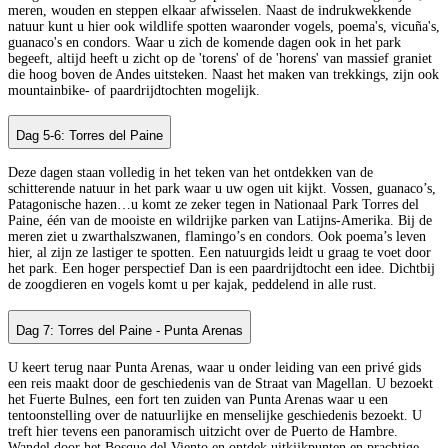
meren, wouden en steppen elkaar afwisselen. Naast de indrukwekkende
natuur kunt u hier ook wildlife spotten waaronder vogels, poema's, vicuña's,
guanaco's en condors. Waar u zich de komende dagen ook in het park
begeeft, altijd heeft u zicht op de 'torens' of de 'horens' van massief graniet
die hoog boven de Andes uitsteken. Naast het maken van trekkings, zijn ook
mountainbike- of paardrijdtochten mogelijk.
Dag 5-6: Torres del Paine
Deze dagen staan volledig in het teken van het ontdekken van de
schitterende natuur in het park waar u uw ogen uit kijkt. Vossen, guanaco’s,
Patagonische hazen…u komt ze zeker tegen in Nationaal Park Torres del
Paine, één van de mooiste en wildrijke parken van Latijns-Amerika. Bij de
meren ziet u zwarthalszwanen, flamingo’s en condors. Ook poema’s leven
hier, al zijn ze lastiger te spotten. Een natuurgids leidt u graag te voet door
het park. Een hoger perspectief Dan is een paardrijdtocht een idee. Dichtbij
de zoogdieren en vogels komt u per kajak, peddelend in alle rust.
Dag 7: Torres del Paine - Punta Arenas
U keert terug naar Punta Arenas, waar u onder leiding van een privé gids
een reis maakt door de geschiedenis van de Straat van Magellan. U bezoekt
het Fuerte Bulnes, een fort ten zuiden van Punta Arenas waar u een
tentoonstelling over de natuurlijke en menselijke geschiedenis bezoekt. U
treft hier tevens een panoramisch uitzicht over de Puerto de Hambre.
Wandel door het Bosque del Viento en ontdek uitkijkpunten en prachtige