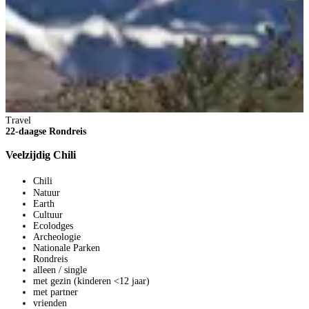
Travel
22-daagse Rondreis
Veelzijdig Chili
Chili
Natuur
Earth
Cultuur
Ecolodges
Archeologie
Nationale Parken
Rondreis
T
alleen / single
2
met gezin (kinderen <12 jaar)
met partner
A
vrienden