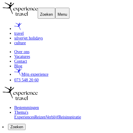
Zoeken
Menu
travel
silverjet holidays
culture
Over ons
Vacatures
Contact
Blog
Mijn experience
073 548 20 60
Bestemmingen
Thema's
Experiences
Reizen
Verblijf
Reisinspiratie
Zoeken