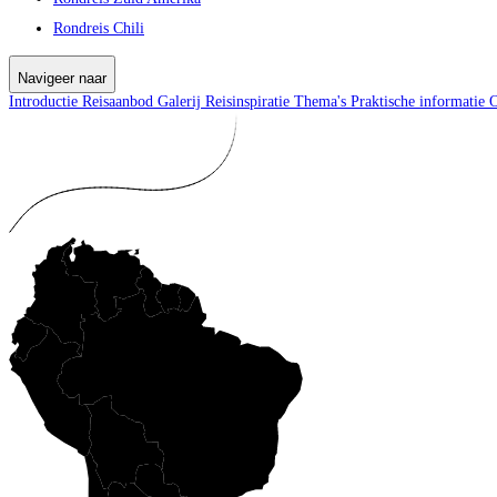
Rondreis Chili
Navigeer naar
Introductie
Reisaanbod
Galerij
Reisinspiratie
Thema's
Praktische informatie
O