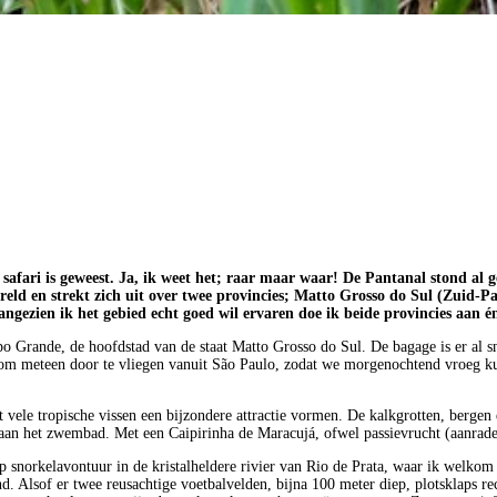
 safari is geweest. Ja, ik weet het; raar maar waar! De Pantanal stond al g
ereld en strekt zich uit over twee provincies; Matto Grosso do Sul (Zuid-
angezien ik het gebied echt goed wil ervaren doe ik beide provincies aan 
 Grande, de hoofdstad van de staat Matto Grosso do Sul. De bagage is er al sne
m meteen door te vliegen vanuit São Paulo, zodat we morgenochtend vroeg kunn
et vele tropische vissen een bijzondere attractie vormen. De kalkgrotten, bergen
n aan het zwembad. Met een Caipirinha de Maracujá, ofwel passievrucht (aanrade
 snorkelavontuur in de kristalheldere rivier van Rio de Prata, waar ik welkom
 Alsof er twee reusachtige voetbalvelden, bijna 100 meter diep, plotsklaps rec