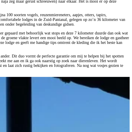
f naja zeg maar gerust schreeuwen) naar elkaar. Het is mooi er op deze
jna 100 soorten vogels, reuzenmiereneters, aapjes, otters, tapirs,
comfortabele lodges in de Zuid-Pantanal, gelegen op zo’n 36 kilometer van
tten onder begeleiding van deskundige gidsen.
hter gepaard met behoorlijk wat stops en deze 7 kilometer duurde dan ook wat
t de groene vlakte levert een mooi beeld op. We bereiken de lodge en gastheer
ze lodge en geeft me handige tips omtrent de kleding die ik het beste kan
der. Dit duo vormt de perfecte garantie om mij te helpen bij het spotten
eekt me aan en ik ga ook naarstig op zoek naar dierenleven. Het wordt
 en laat zich rustig bekijken en fotograferen. Na nog wat vosjes gezien te