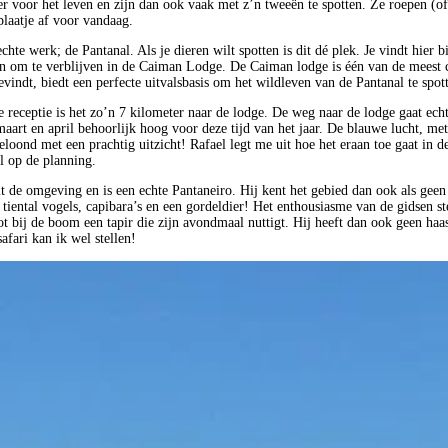
ner voor het leven en zijn dan ook vaak met z’n tweeën te spotten. Ze roepen (o
laatje af voor vandaag.
hte werk; de Pantanal. Als je dieren wilt spotten is dit dé plek. Je vindt hier bi
zen om te verblijven in de Caiman Lodge. De Caiman lodge is één van de meest 
vindt, biedt een perfecte uitvalsbasis om het wildleven van de Pantanal te spo
de receptie is het zo’n 7 kilometer naar de lodge. De weg naar de lodge gaat ec
maart en april behoorlijk hoog voor deze tijd van het jaar. De blauwe lucht, me
oond met een prachtig uitzicht! Rafael legt me uit hoe het eraan toe gaat in de
al op de planning.
 omgeving en is een echte Pantaneiro. Hij kent het gebied dan ook als geen an
iental vogels, capibara’s en een gordeldier! Het enthousiasme van de gidsen st
bij de boom een tapir die zijn avondmaal nuttigt. Hij heeft dan ook geen haast
afari kan ik wel stellen!