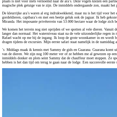
plaats is niet voor niets vernoemd naar de ara’s. Deze vogels kiezen een part
magische plek getuige van te zijn. De inmiddels ondergaande zon, maakt het p
De kleurrijke ara’s waren al erg indrukwekkend, maar nu is het tijd voor het ec
gordeldieren, capibara’s en met een beetje geluk ook de jaguar. Ik heb geko
Miranda. Het imposante privéterrein van 53.000 hectare waar de lodge zich be
We komen het terrein nog niet oprijden of we spotten al vele dieren. Vanuit 
langer dan normaal. Het waterniveau staat na de vele uitzonderlijke regen in 
Rafael wacht op me bij de ingang. Ik loop de grote woonkamer in en wordt bel
dragen tijdens de excursies. Mijn eerste safari staat namelijk in de namiddag 
’s Middags maak ik kennis met Sammy de gids en Guarana. Guarana komt uit de
van de dieren. We zijn nog 100 meter ver of ze hebben me al gewezen op een t
inmiddels donker en plots seint Sammy dat de chauffeur moet stoppen. Ze spot 
hebben is het dan tijd om terug te gaan naar de lodge. Een succesvolle eerste s