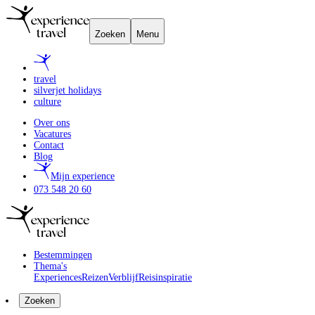
Zoeken
Menu
travel
silverjet holidays
culture
Over ons
Vacatures
Contact
Blog
Mijn experience
073 548 20 60
Bestemmingen
Thema's
Experiences
Reizen
Verblijf
Reisinspiratie
Zoeken