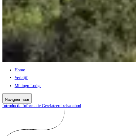
Home
Verblijf
Mihingo Lodge
Navigeer naar
Introductie
Informatie
Gerelateerd reisaanbod