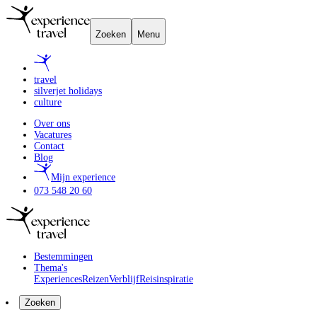
Zoeken
Menu
travel
silverjet holidays
culture
Over ons
Vacatures
Contact
Blog
Mijn experience
073 548 20 60
Bestemmingen
Thema's
Experiences
Reizen
Verblijf
Reisinspiratie
Zoeken