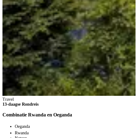
T
1
Travel
O
13-daagse Rondreis
Combinatie Rwanda en Oeganda
Oeganda
Rwanda