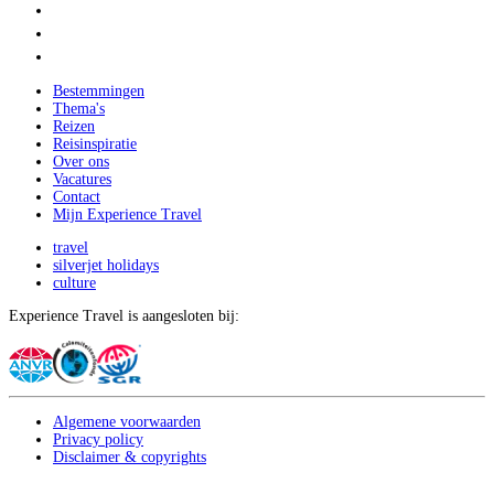
Bestemmingen
Thema's
Reizen
Reisinspiratie
Over ons
Vacatures
Contact
Mijn Experience Travel
travel
silverjet holidays
culture
Experience Travel is aangesloten bij:
Algemene voorwaarden
Privacy policy
Disclaimer & copyrights