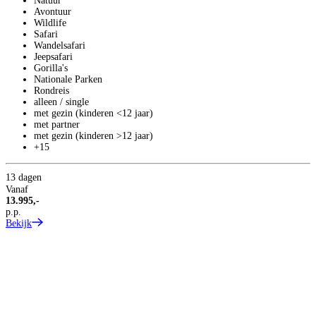
Natuur
Avontuur
Wildlife
Safari
Wandelsafari
Jeepsafari
Gorilla's
Nationale Parken
Rondreis
1
alleen / single
met gezin (kinderen <12 jaar)
V
met partner
1
met gezin (kinderen >12 jaar)
p
+15
B
13 dagen
Vanaf
13.995,-
p.p.
Bekijk