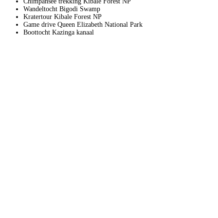
Chimpansee trekking Kibale Forest NP
Wandeltocht Bigodi Swamp
Kratertour Kibale Forest NP
Game drive Queen Elizabeth National Park
Boottocht Kazinga kanaal