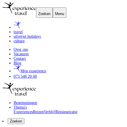
Zoeken
Menu
travel
silverjet holidays
culture
Over ons
Vacatures
Contact
Blog
Mijn experience
073 548 20 60
Bestemmingen
Thema's
Experiences
Reizen
Verblijf
Reisinspiratie
Zoeken