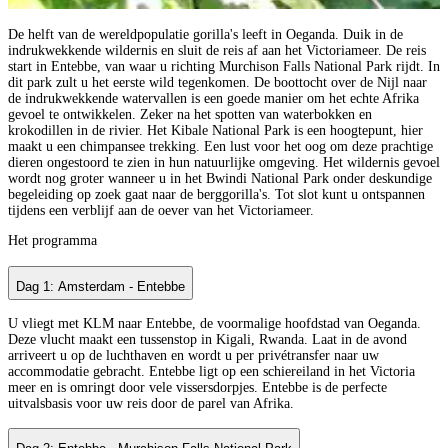
De helft van de wereldpopulatie gorilla's leeft in Oeganda. Duik in de
indrukwekkende wildernis en sluit de reis af aan het Victoriameer. De reis
start in Entebbe, van waar u richting Murchison Falls National Park rijdt. In
dit park zult u het eerste wild tegenkomen. De boottocht over de Nijl naar
de indrukwekkende watervallen is een goede manier om het echte Afrika
gevoel te ontwikkelen. Zeker na het spotten van waterbokken en
krokodillen in de rivier. Het Kibale National Park is een hoogtepunt, hier
maakt u een chimpansee trekking. Een lust voor het oog om deze prachtige
dieren ongestoord te zien in hun natuurlijke omgeving. Het wildernis gevoel
wordt nog groter wanneer u in het Bwindi National Park onder deskundige
begeleiding op zoek gaat naar de berggorilla's. Tot slot kunt u ontspannen
tijdens een verblijf aan de oever van het Victoriameer.
Het programma
Dag 1: Amsterdam - Entebbe
U vliegt met KLM naar Entebbe, de voormalige hoofdstad van Oeganda.
Deze vlucht maakt een tussenstop in Kigali, Rwanda. Laat in de avond
arriveert u op de luchthaven en wordt u per privétransfer naar uw
accommodatie gebracht. Entebbe ligt op een schiereiland in het Victoria
meer en is omringt door vele vissersdorpjes. Entebbe is de perfecte
uitvalsbasis voor uw reis door de parel van Afrika.