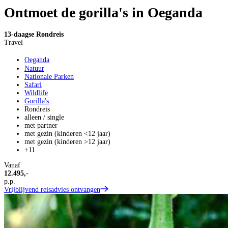
Ontmoet de gorilla's in Oeganda
13-daagse Rondreis
Travel
Oeganda
Natuur
Nationale Parken
Safari
Wildlife
Gorilla's
Rondreis
alleen / single
met partner
met gezin (kinderen <12 jaar)
met gezin (kinderen >12 jaar)
+11
Vanaf
12.495,-
p.p.
Vrijblijvend reisadvies ontvangen