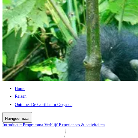
Home
Reizen
Ontmoet De Gorillas In Oeganda
Navigeer naar
Introductie
Programma
Verblijf
Experiences & activiteiten