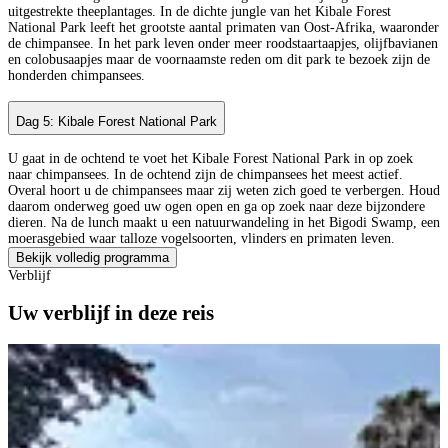
uitgestrekte theeplantages. In de dichte jungle van het Kibale Forest
National Park leeft het grootste aantal primaten van Oost-Afrika, waaronder
de chimpansee. In het park leven onder meer roodstaartaapjes, olijfbavianen
en colobusaapjes maar de voornaamste reden om dit park te bezoek zijn de
honderden chimpansees.
Dag 5: Kibale Forest National Park
U gaat in de ochtend te voet het Kibale Forest National Park in op zoek
naar chimpansees. In de ochtend zijn de chimpansees het meest actief.
Overal hoort u de chimpansees maar zij weten zich goed te verbergen. Houd
daarom onderweg goed uw ogen open en ga op zoek naar deze bijzondere
dieren. Na de lunch maakt u een natuurwandeling in het Bigodi Swamp, een
moerasgebied waar talloze vogelsoorten, vlinders en primaten leven.
Bekijk volledig programma
Verblijf
Uw verblijf in deze reis