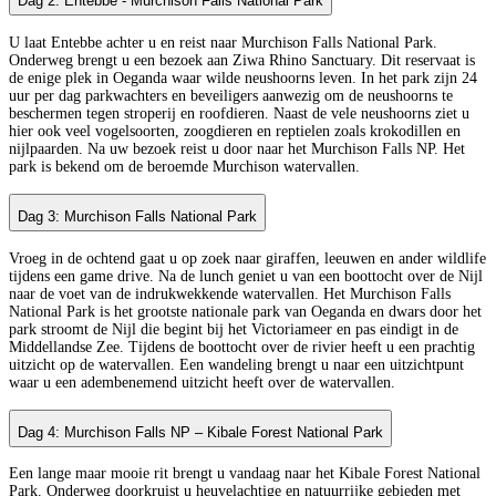
Dag 2: Entebbe - Murchison Falls National Park
U laat Entebbe achter u en reist naar Murchison Falls National Park.
Onderweg brengt u een bezoek aan Ziwa Rhino Sanctuary. Dit reservaat is
de enige plek in Oeganda waar wilde neushoorns leven. In het park zijn 24
uur per dag parkwachters en beveiligers aanwezig om de neushoorns te
beschermen tegen stroperij en roofdieren. Naast de vele neushoorns ziet u
hier ook veel vogelsoorten, zoogdieren en reptielen zoals krokodillen en
nijlpaarden. Na uw bezoek reist u door naar het Murchison Falls NP. Het
park is bekend om de beroemde Murchison watervallen.
Dag 3: Murchison Falls National Park
Vroeg in de ochtend gaat u op zoek naar giraffen, leeuwen en ander wildlife
tijdens een game drive. Na de lunch geniet u van een boottocht over de Nijl
naar de voet van de indrukwekkende watervallen. Het Murchison Falls
National Park is het grootste nationale park van Oeganda en dwars door het
park stroomt de Nijl die begint bij het Victoriameer en pas eindigt in de
Middellandse Zee. Tijdens de boottocht over de rivier heeft u een prachtig
uitzicht op de watervallen. Een wandeling brengt u naar een uitzichtpunt
waar u een adembenemend uitzicht heeft over de watervallen.
Dag 4: Murchison Falls NP – Kibale Forest National Park
Een lange maar mooie rit brengt u vandaag naar het Kibale Forest National
Park. Onderweg doorkruist u heuvelachtige en natuurrijke gebieden met