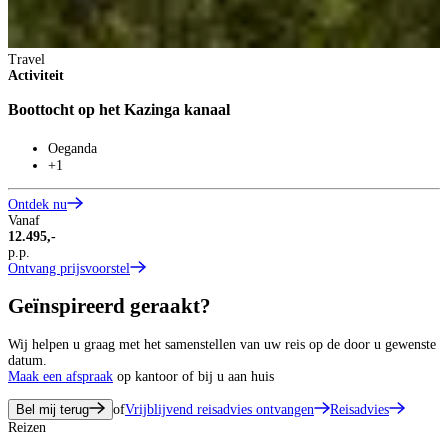
Travel
Activiteit
Boottocht op het Kazinga kanaal
Oeganda
+1
Ontdek nu
Vanaf
12.495,-
p.p.
Ontvang prijsvoorstel
Geïnspireerd geraakt?
Wij helpen u graag met het samenstellen van uw reis op de door u gewenste
datum.
Maak een afspraak
op kantoor of bij u aan huis
Bel mij terug
of
Vrijblijvend reisadvies ontvangen
Reisadvies
Reizen