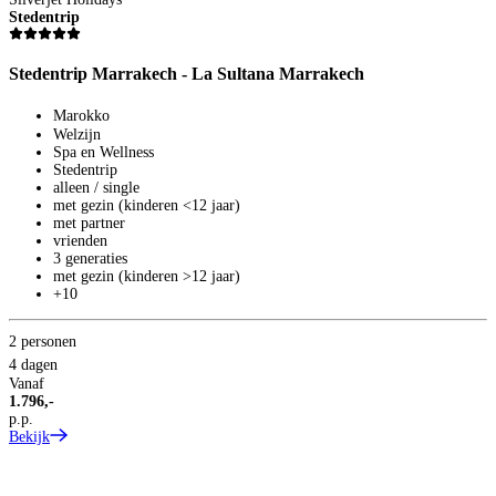
Stedentrip
Stedentrip Marrakech - La Sultana Marrakech
Marokko
Welzijn
Spa en Wellness
Stedentrip
alleen / single
met gezin (kinderen <12 jaar)
met partner
vrienden
3 generaties
met gezin (kinderen >12 jaar)
+10
2 personen
4 dagen
Vanaf
1.796,-
p.p.
Bekijk
T