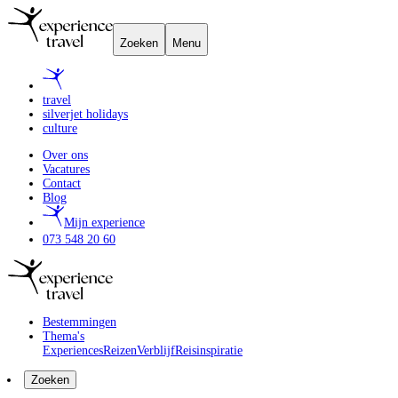
Zoeken
Menu
travel
silverjet holidays
culture
Over ons
Vacatures
Contact
Blog
Mijn experience
073 548 20 60
Bestemmingen
Thema's
Experiences
Reizen
Verblijf
Reisinspiratie
Zoeken