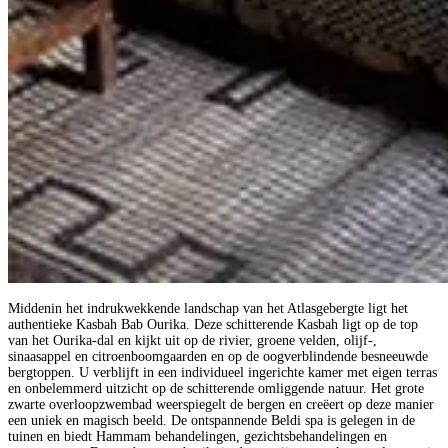
Middenin het indrukwekkende landschap van het Atlasgebergte ligt het
authentieke Kasbah Bab Ourika. Deze schitterende Kasbah ligt op de top
van het Ourika-dal en kijkt uit op de rivier, groene velden, olijf-,
sinaasappel en citroenboomgaarden en op de oogverblindende besneeuwde
bergtoppen. U verblijft in een individueel ingerichte kamer met eigen terras
en onbelemmerd uitzicht op de schitterende omliggende natuur. Het grote
zwarte overloopzwembad weerspiegelt de bergen en creëert op deze manier
een uniek en magisch beeld. De ontspannende Beldi spa is gelegen in de
tuinen en biedt Hammam behandelingen, gezichtsbehandelingen en