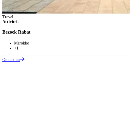
Travel
Activiteit
Bezoek Rabat
Marokko
+1
Ontdek nu
T
A
E
O