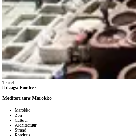
T
8
D
Travel
8-daagse Rondreis
Mediterraans Marokko
Marokko
2
Zon
Cultuur
8
Architectuur
V
Strand
5
Rondreis
p