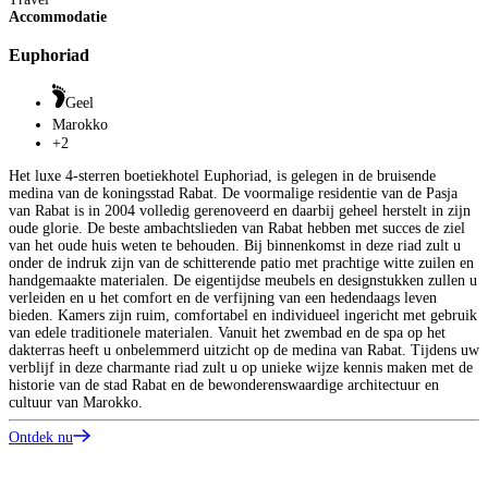
b
Accommodatie
O
Euphoriad
Geel
Marokko
+2
Het luxe 4-sterren boetiekhotel Euphoriad, is gelegen in de bruisende
medina van de koningsstad Rabat. De voormalige residentie van de Pasja
van Rabat is in 2004 volledig gerenoveerd en daarbij geheel herstelt in zijn
oude glorie. De beste ambachtslieden van Rabat hebben met succes de ziel
van het oude huis weten te behouden. Bij binnenkomst in deze riad zult u
onder de indruk zijn van de schitterende patio met prachtige witte zuilen en
handgemaakte materialen. De eigentijdse meubels en designstukken zullen u
verleiden en u het comfort en de verfijning van een hedendaags leven
bieden. Kamers zijn ruim, comfortabel en individueel ingericht met gebruik
van edele traditionele materialen. Vanuit het zwembad en de spa op het
dakterras heeft u onbelemmerd uitzicht op de medina van Rabat. Tijdens uw
verblijf in deze charmante riad zult u op unieke wijze kennis maken met de
historie van de stad Rabat en de bewonderenswaardige architectuur en
cultuur van Marokko.
Ontdek nu