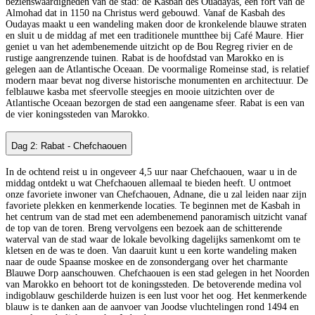
bezienswaardigheden van de stad: de Kasbah des Ouadayas, een fort van de
Almohad dat in 1150 na Christus werd gebouwd. Vanaf de Kasbah des
Oudayas maakt u een wandeling maken door de kronkelende blauwe straten
en sluit u de middag af met een traditionele muntthee bij Café Maure. Hier
geniet u van het adembenemende uitzicht op de Bou Regreg rivier en de
rustige aangrenzende tuinen. Rabat is de hoofdstad van Marokko en is
gelegen aan de Atlantische Oceaan. De voormalige Romeinse stad, is relatief
modern maar bevat nog diverse historische monumenten en architectuur. De
felblauwe kasba met sfeervolle steegjes en mooie uitzichten over de
Atlantische Oceaan bezorgen de stad een aangename sfeer. Rabat is een van
de vier koningssteden van Marokko.
Dag 2: Rabat - Chefchaouen
In de ochtend reist u in ongeveer 4,5 uur naar Chefchaouen, waar u in de
middag ontdekt u wat Chefchaouen allemaal te bieden heeft. U ontmoet
onze favoriete inwoner van Chefchaouen, Adnane, die u zal leiden naar zijn
favoriete plekken en kenmerkende locaties. Te beginnen met de Kasbah in
het centrum van de stad met een adembenemend panoramisch uitzicht vanaf
de top van de toren. Breng vervolgens een bezoek aan de schitterende
waterval van de stad waar de lokale bevolking dagelijks samenkomt om te
kletsen en de was te doen. Van daaruit kunt u een korte wandeling maken
naar de oude Spaanse moskee en de zonsondergang over het charmante
Blauwe Dorp aanschouwen. Chefchaouen is een stad gelegen in het Noorden
van Marokko en behoort tot de koningssteden. De betoverende medina vol
indigoblauw geschilderde huizen is een lust voor het oog. Het kenmerkende
blauw is te danken aan de aanvoer van Joodse vluchtelingen rond 1494 en