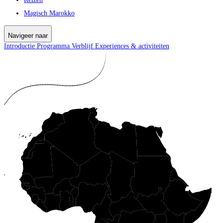
Magisch Marokko
Navigeer naar
Introductie
Programma
Verblijf
Experiences & activiteiten