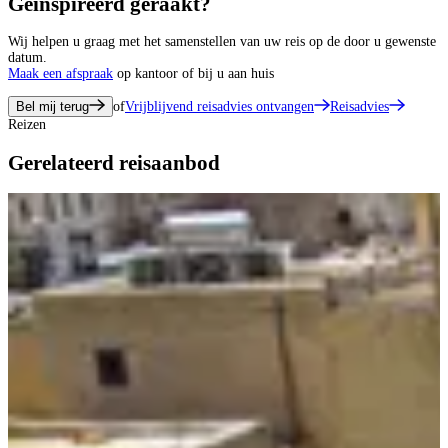
Geïnspireerd geraakt?
Wij helpen u graag met het samenstellen van uw reis op de door u gewenste
datum.
Maak een afspraak
op kantoor of bij u aan huis
Bel mij terug
of
Vrijblijvend reisadvies ontvangen
Reisadvies
Reizen
Gerelateerd reisaanbod