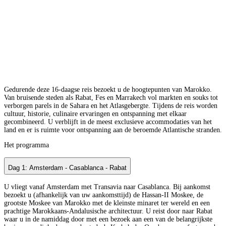
Gedurende deze 16-daagse reis bezoekt u de hoogtepunten van Marokko.
Van bruisende steden als Rabat, Fes en Marrakech vol markten en souks tot
verborgen parels in de Sahara en het Atlasgebergte. Tijdens de reis worden
cultuur, historie, culinaire ervaringen en ontspanning met elkaar
gecombineerd. U verblijft in de meest exclusieve accommodaties van het
land en er is ruimte voor ontspanning aan de beroemde Atlantische stranden.
Het programma
Dag 1: Amsterdam - Casablanca - Rabat
U vliegt vanaf Amsterdam met Transavia naar Casablanca. Bij aankomst
bezoekt u (afhankelijk van uw aankomsttijd) de Hassan-II Moskee, de
grootste Moskee van Marokko met de kleinste minaret ter wereld en een
prachtige Marokkaans-Andalusische architectuur. U reist door naar Rabat
waar u in de namiddag door met een bezoek aan een van de belangrijkste