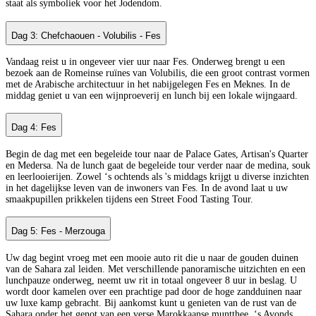
staat als symboliek voor het Jodendom.
Dag 3: Chefchaouen - Volubilis - Fes
Vandaag reist u in ongeveer vier uur naar Fes. Onderweg brengt u een
bezoek aan de Romeinse ruïnes van Volubilis, die een groot contrast vormen
met de Arabische architectuur in het nabijgelegen Fes en Meknes. In de
middag geniet u van een wijnproeverij en lunch bij een lokale wijngaard.
Dag 4: Fes
Begin de dag met een begeleide tour naar de Palace Gates, Artisan's Quarter
en Medersa. Na de lunch gaat de begeleide tour verder naar de medina, souk
en leerlooierijen. Zowel ‘s ochtends als 's middags krijgt u diverse inzichten
in het dagelijkse leven van de inwoners van Fes. In de avond laat u uw
smaakpupillen prikkelen tijdens een Street Food Tasting Tour.
Dag 5: Fes - Merzouga
Uw dag begint vroeg met een mooie auto rit die u naar de gouden duinen
van de Sahara zal leiden. Met verschillende panoramische uitzichten en een
lunchpauze onderweg, neemt uw rit in totaal ongeveer 8 uur in beslag. U
wordt door kamelen over een prachtige pad door de hoge zandduinen naar
uw luxe kamp gebracht. Bij aankomst kunt u genieten van de rust van de
Sahara onder het genot van een verse Marokkaanse muntthee. ‘s Avonds