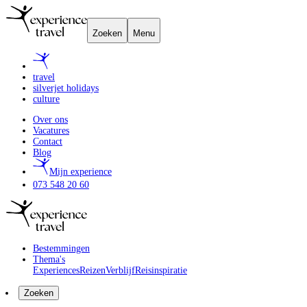
Zoeken
Menu
travel
silverjet holidays
culture
Over ons
Vacatures
Contact
Blog
Mijn experience
073 548 20 60
Bestemmingen
Thema's
Experiences
Reizen
Verblijf
Reisinspiratie
Zoeken