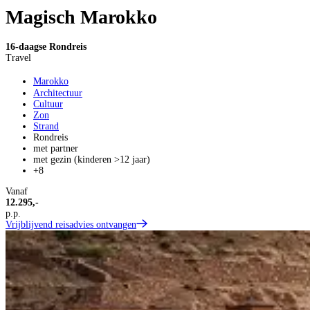
Magisch Marokko
16-daagse Rondreis
Travel
Marokko
Architectuur
Cultuur
Zon
Strand
Rondreis
met partner
met gezin (kinderen >12 jaar)
+8
Vanaf
12.295,-
p.p.
Vrijblijvend reisadvies ontvangen