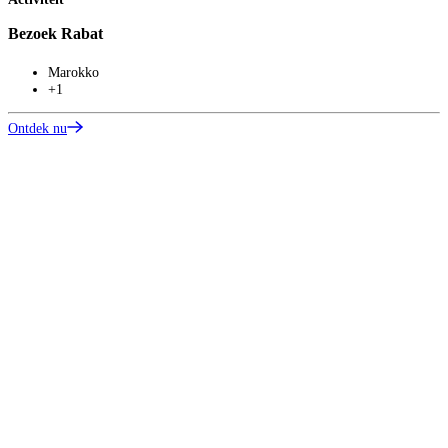
Bezoek Rabat
Marokko
+1
Ontdek nu
T
A
E
O