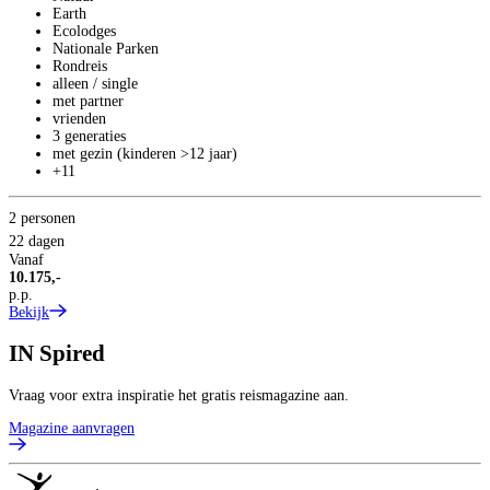
1
Earth
p
Ecolodges
B
Nationale Parken
Rondreis
alleen / single
met partner
vrienden
3 generaties
met gezin (kinderen >12 jaar)
+11
2 personen
22 dagen
Vanaf
10.175,-
p.p.
Bekijk
IN
Spired
Vraag voor extra inspiratie het gratis reismagazine aan.
Magazine aanvragen