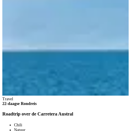
T
2
D
Travel
22-daagse Rondreis
Roadtrip over de Carretera Austral
2
2
Chili
V
Natuur