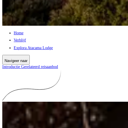
Home
Verblijf
Explora Atacama Lodge
Navigeer naar
Introductie
Gerelateerd reisaanbod