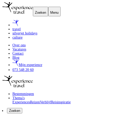
Zoeken
Menu
travel
silverjet holidays
culture
Over ons
Vacatures
Contact
Blog
Mijn experience
073 548 20 60
Bestemmingen
Thema's
Experiences
Reizen
Verblijf
Reisinspiratie
Zoeken