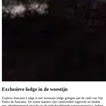
Exclusieve lodge in de woestijn
Explora Atacama Lodge is een luxueuze lodge gelegen aan de rand van San
Pedro de Atacama. De ruime kamers zijn comfortabel ingericht en bieden
een adembenemend uitzicht op de indrukwekkende natuuromgeving. Iedere