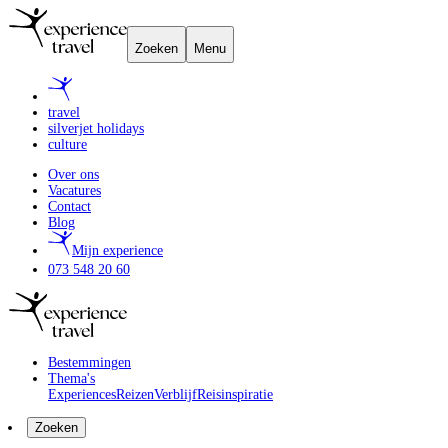
Zoeken
Menu
travel
silverjet holidays
culture
Over ons
Vacatures
Contact
Blog
Mijn experience
073 548 20 60
Bestemmingen
Thema's
Experiences
Reizen
Verblijf
Reisinspiratie
Zoeken