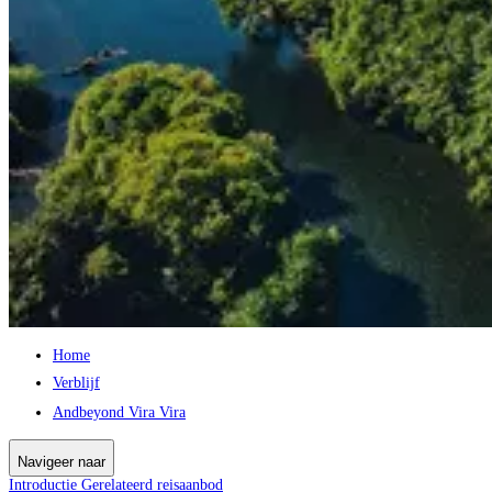
Home
Verblijf
Andbeyond Vira Vira
Navigeer naar
Introductie
Gerelateerd reisaanbod