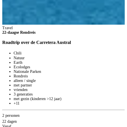
Travel
22-daagse Rondreis
Roadtrip over de Carretera Austral
2
2
Chili
V
Natuur
1
Earth
p
Ecolodges
B
Nationale Parken
Rondreis
alleen / single
met partner
vrienden
3 generaties
met gezin (kinderen >12 jaar)
+11
2 personen
22 dagen
Vanaf