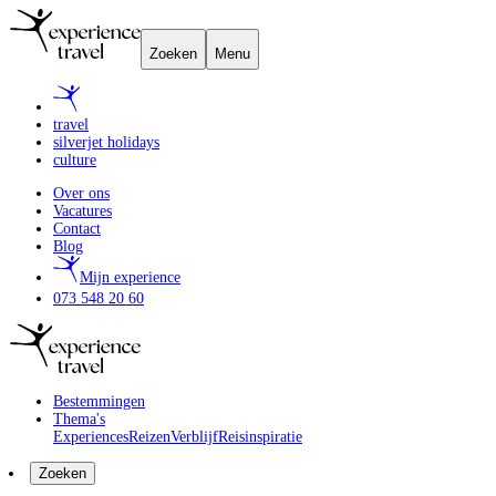
Zoeken
Menu
travel
silverjet holidays
culture
Over ons
Vacatures
Contact
Blog
Mijn experience
073 548 20 60
Bestemmingen
Thema's
Experiences
Reizen
Verblijf
Reisinspiratie
Zoeken