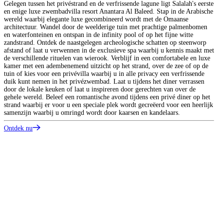
Gelegen tussen het privéstrand en de verfrissende lagune ligt Salalah's eerste
en enige luxe zwembadvilla resort Anantara Al Baleed. Stap in de Arabische
wereld waarbij elegante luxe gecombineerd wordt met de Omaanse
architectuur. Wandel door de weelderige tuin met prachtige palmenbomen
en waterfonteinen en ontspan in de infinity pool of op het fijne witte
zandstrand. Ontdek de naastgelegen archeologische schatten op steenworp
afstand of laat u verwennen in de exclusieve spa waarbij u kennis maakt met
de verschillende rituelen van wierook. Verblijf in een comfortabele en luxe
kamer met een adembenemend uitzicht op het strand, over de zee of op de
tuin of kies voor een privévilla waarbij u in alle privacy een verfrissende
duik kunt nemen in het privézwembad. Laat u tijdens het diner verrassen
door de lokale keuken of laat u inspireren door gerechten van over de
gehele wereld. Beleef een romantische avond tijdens een privé diner op het
strand waarbij er voor u een speciale plek wordt gecreëerd voor een heerlijk
samenzijn waarbij u omringd wordt door kaarsen en kandelaars.
Ontdek nu