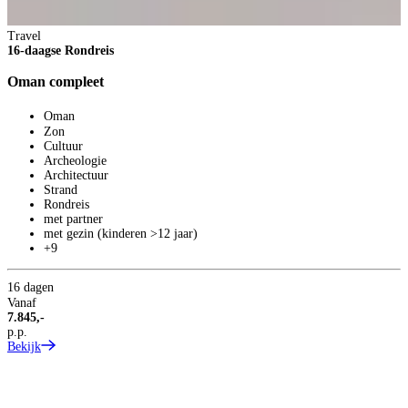
Travel
S
16-daagse Rondreis
S
Oman compleet
S
Oman
Zon
Cultuur
Archeologie
Architectuur
Strand
Rondreis
met partner
met gezin (kinderen >12 jaar)
+9
1
16 dagen
V
Vanaf
1
7.845,-
p
p.p.
B
Bekijk