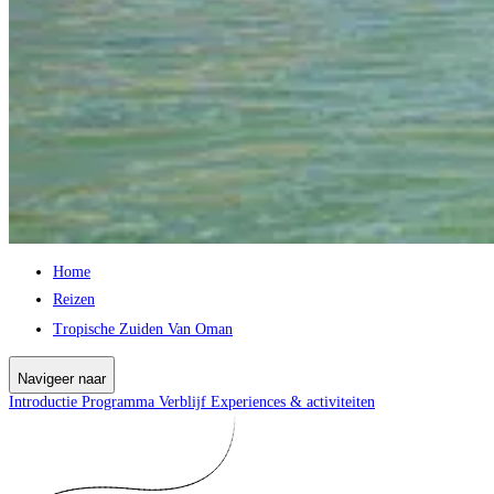
Home
Reizen
Tropische Zuiden Van Oman
Navigeer naar
Introductie
Programma
Verblijf
Experiences & activiteiten