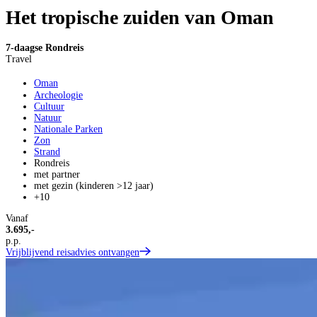
Het tropische zuiden van Oman
7-daagse Rondreis
Travel
Oman
Archeologie
Cultuur
Natuur
Nationale Parken
Zon
Strand
Rondreis
met partner
met gezin (kinderen >12 jaar)
+10
Vanaf
3.695,-
p.p.
Vrijblijvend reisadvies ontvangen