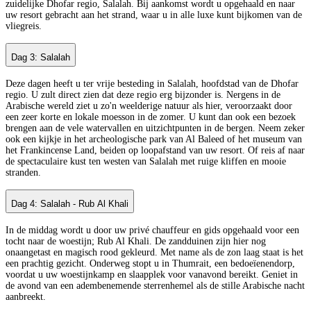
zuidelijke Dhofar regio, Salalah. Bij aankomst wordt u opgehaald en naar
uw resort gebracht aan het strand, waar u in alle luxe kunt bijkomen van de
vliegreis.
Dag 3: Salalah
Deze dagen heeft u ter vrije besteding in Salalah, hoofdstad van de Dhofar
regio. U zult direct zien dat deze regio erg bijzonder is. Nergens in de
Arabische wereld ziet u zo'n weelderige natuur als hier, veroorzaakt door
een zeer korte en lokale moesson in de zomer. U kunt dan ook een bezoek
brengen aan de vele watervallen en uitzichtpunten in de bergen. Neem zeker
ook een kijkje in het archeologische park van Al Baleed of het museum van
het Frankincense Land, beiden op loopafstand van uw resort. Of reis af naar
de spectaculaire kust ten westen van Salalah met ruige kliffen en mooie
stranden.
Dag 4: Salalah - Rub Al Khali
In de middag wordt u door uw privé chauffeur en gids opgehaald voor een
tocht naar de woestijn; Rub Al Khali. De zandduinen zijn hier nog
onaangetast en magisch rood gekleurd. Met name als de zon laag staat is het
een prachtig gezicht. Onderweg stopt u in Thumrait, een bedoeïenendorp,
voordat u uw woestijnkamp en slaapplek voor vanavond bereikt. Geniet in
de avond van een adembenemende sterrenhemel als de stille Arabische nacht
aanbreekt.