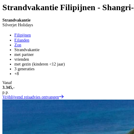
Strandvakantie Filipijnen - Shangri
Strandvakantie
Silverjet Holidays
Filipijnen
Eilanden
Zon
Strandvakantie
met partner
vrienden
met gezin (kinderen <12 jaar)
3 generaties
+8
Vanaf
3.345,-
p.p.
Vrijblijvend reisadvies ontvangen