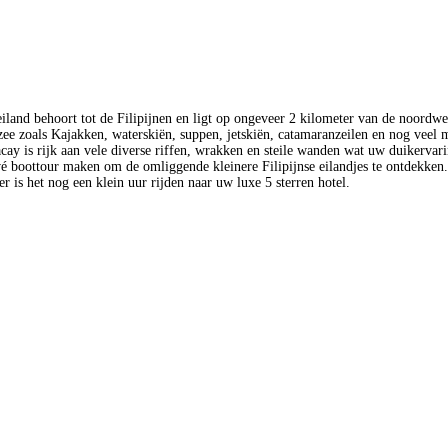
t eiland behoort tot de Filipijnen en ligt op ongeveer 2 kilometer van de noor
 zee zoals Kajakken, waterskiën, suppen, jetskiën, catamaranzeilen en nog veel
 is rijk aan vele diverse riffen, wrakken en steile wanden wat uw duikervarin
vé boottour maken om de omliggende kleinere Filipijnse eilandjes te ontdekken. 
r is het nog een klein uur rijden naar uw luxe 5 sterren hotel.