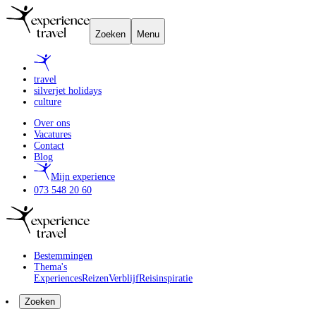
Zoeken
Menu
travel
silverjet holidays
culture
Over ons
Vacatures
Contact
Blog
Mijn experience
073 548 20 60
Bestemmingen
Thema's
Experiences
Reizen
Verblijf
Reisinspiratie
Zoeken