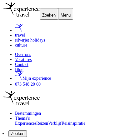
Zoeken
Menu
travel
silverjet holidays
culture
Over ons
Vacatures
Contact
Blog
Mijn experience
073 548 20 60
Bestemmingen
Thema's
Experiences
Reizen
Verblijf
Reisinspiratie
Zoeken