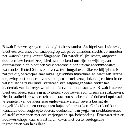
Bawah Reserve, gelegen in de idyllische Anambas Archipel van Indonesië,
biedt een exclusieve ontsnapping op zes privé-eilanden, slechts 75 minuten
per watervliegtuig vanuit Singapore. Dit paradijselijke resort, omgeven
door een beschermd zeegebied, staat bekend om zijn toewijding aan
duurzaamheid en biedt een verscheidenheid aan unieke accommodaties,
waaronder Tented Suites en Overwater Bungalows. Elke verblijfplaats is
zorgvuldig ontworpen met lokaal gewonnen materialen en biedt een serene
omgeving met moderne voorzieningen. Proef verse, lokale gerechten in de
verschillende restaurants, variërend van eetgelegenheden onder het
bladerdak van het regenwoud tot sfeervolle diners aan zee. Bawah Reserve
biedt een breed scala aan activiteiten voor zowel avonturiers als rustzoekers.
Het kristalheldere water stelt u in staat om snorkelend of duikend optimaal
te genieten van de kleurrijke onderwaterwereld. Tevens bestaat de
mogelijkheid om een ontspannen kajaktocht te maken. Op het land kunt u
wandelen door ongerepte bossen, deelnemen aan yoga- en meditatiesessies
of uzelf verwennen met een verjongende spa-behandeling. Daarnaast zijn er
kookworkshops waar u kunt leren koken met verse, biologische
ingrediënten van het eiland.