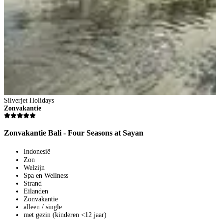
S
S
S
Silverjet Holidays
Zonvakantie
Zonvakantie Bali - Four Seasons at Sayan
1
Indonesië
V
Zon
2
Welzijn
p
Spa en Wellness
B
Strand
Eilanden
Zonvakantie
alleen / single
met gezin (kinderen <12 jaar)