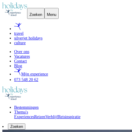
Zoeken
Menu
travel
silverjet holidays
culture
Over ons
Vacatures
Contact
Blog
Mijn experience
073 548 20 62
Bestemmingen
Thema's
Experiences
Reizen
Verblijf
Reisinspiratie
Zoeken