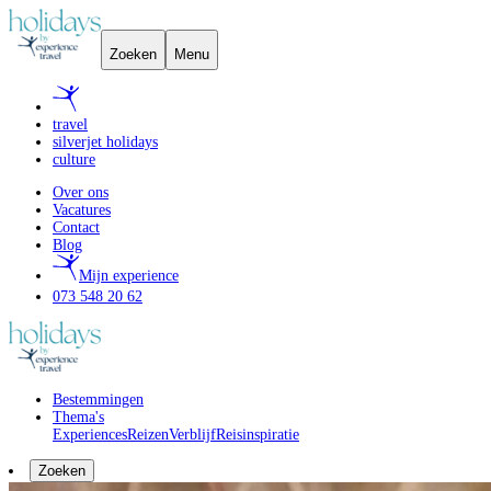
Zoeken
Menu
travel
silverjet holidays
culture
Over ons
Vacatures
Contact
Blog
Mijn experience
073 548 20 62
Bestemmingen
Thema's
Experiences
Reizen
Verblijf
Reisinspiratie
Zoeken