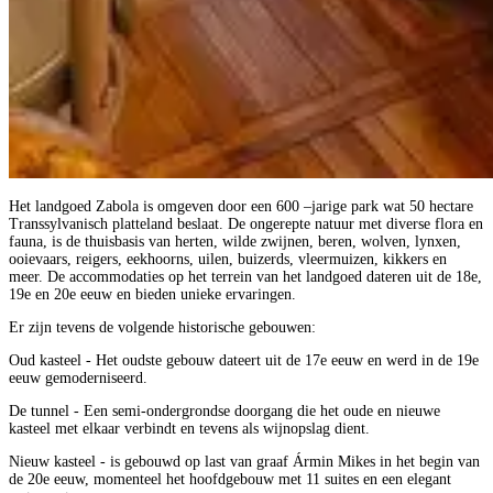
Het landgoed Zabola is omgeven door een 600 –jarige park wat 50 hectare
Transsylvanisch platteland beslaat. De ongerepte natuur met diverse flora en
fauna, is de thuisbasis van herten, wilde zwijnen, beren, wolven, lynxen,
ooievaars, reigers, eekhoorns, uilen, buizerds, vleermuizen, kikkers en
meer. De accommodaties op het terrein van het landgoed dateren uit de 18e,
19e en 20e eeuw en bieden unieke ervaringen.
Er zijn tevens de volgende historische gebouwen:
Oud kasteel - Het oudste gebouw dateert uit de 17e eeuw en werd in de 19e
eeuw gemoderniseerd.
De tunnel - Een semi-ondergrondse doorgang die het oude en nieuwe
kasteel met elkaar verbindt en tevens als wijnopslag dient.
Nieuw kasteel - is gebouwd op last van graaf Ármin Mikes in het begin van
de 20e eeuw, momenteel het hoofdgebouw met 11 suites en een elegant