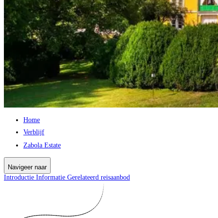
Home
Verblijf
Zabola Estate
Navigeer naar
Introductie
Informatie
Gerelateerd reisaanbod