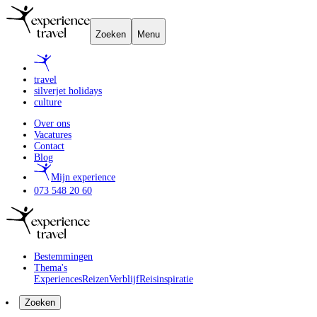
Zoeken
Menu
travel
silverjet holidays
culture
Over ons
Vacatures
Contact
Blog
Mijn experience
073 548 20 60
Bestemmingen
Thema's
Experiences
Reizen
Verblijf
Reisinspiratie
Zoeken