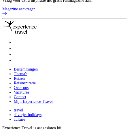
Vraag voor extra inspiratie het gratis reismagazine aan.
Magazine aanvragen
Bestemmingen
Thema's
Reizen
Reisinspiratie
Over ons
Vacatures
Contact
Mijn Experience Travel
travel
silverjet holidays
culture
Experience Travel is aangesloten bij: