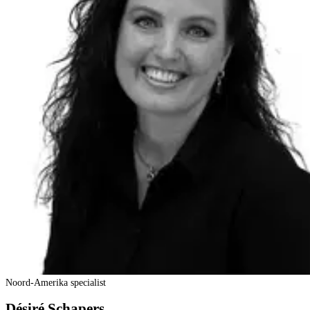
Noord-Amerika specialist
Désiré Schapers