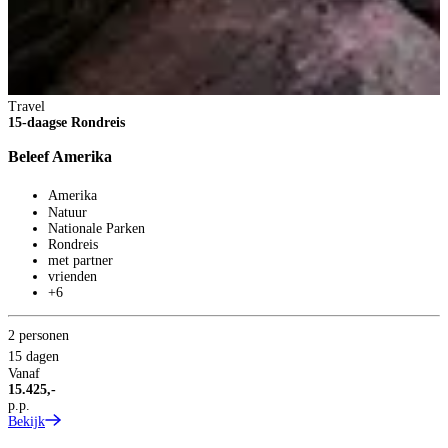
Travel
15-daagse Rondreis
Beleef Amerika
Amerika
Natuur
Nationale Parken
Rondreis
T
met partner
1
vrienden
+6
C
2 personen
15 dagen
Vanaf
15.425,-
p.p.
Bekijk