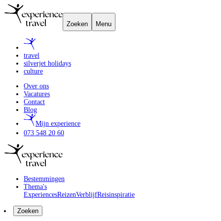
Zoeken
Menu
travel
silverjet holidays
culture
Over ons
Vacatures
Contact
Blog
Mijn experience
073 548 20 60
Bestemmingen
Thema's
Experiences
Reizen
Verblijf
Reisinspiratie
Zoeken