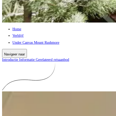
Home
Verblijf
Under Canvas Mount Rushmore
Navigeer naar
Introductie
Informatie
Gerelateerd reisaanbod