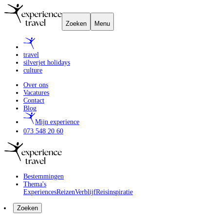
Zoeken
Menu
travel
silverjet holidays
culture
Over ons
Vacatures
Contact
Blog
Mijn experience
073 548 20 60
Bestemmingen
Thema's
Experiences
Reizen
Verblijf
Reisinspiratie
Zoeken