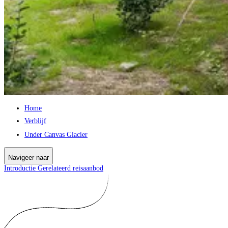
Home
Verblijf
Under Canvas Glacier
Navigeer naar
Introductie
Gerelateerd reisaanbod