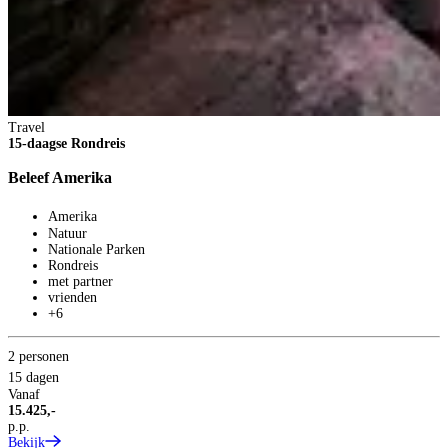
Travel
15-daagse Rondreis
Beleef Amerika
Amerika
Natuur
Nationale Parken
Rondreis
T
met partner
1
vrienden
+6
C
2 personen
15 dagen
Vanaf
15.425,-
p.p.
Bekijk