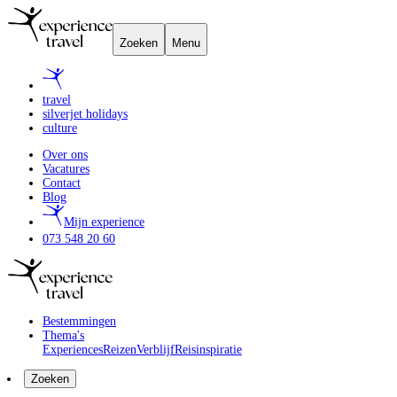
Zoeken
Menu
travel
silverjet holidays
culture
Over ons
Vacatures
Contact
Blog
Mijn experience
073 548 20 60
Bestemmingen
Thema's
Experiences
Reizen
Verblijf
Reisinspiratie
Zoeken