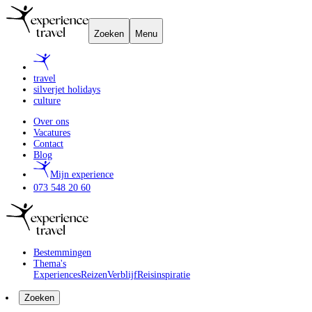
Zoeken
Menu
travel
silverjet holidays
culture
Over ons
Vacatures
Contact
Blog
Mijn experience
073 548 20 60
Bestemmingen
Thema's
Experiences
Reizen
Verblijf
Reisinspiratie
Zoeken