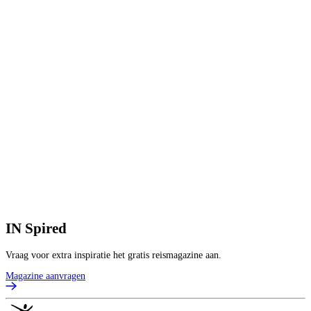
2
1
V
5
p
V
B
IN
Spired
Vraag voor extra inspiratie het gratis reismagazine aan.
Magazine aanvragen