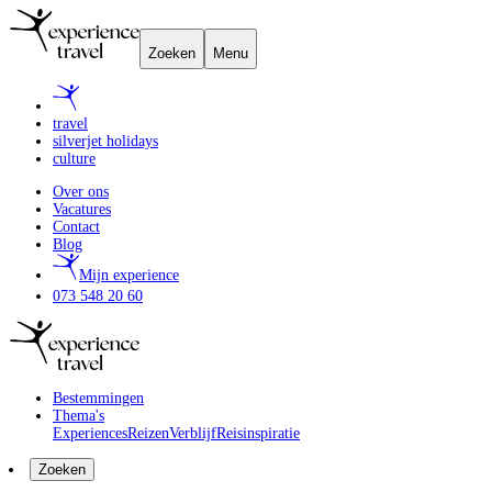
Zoeken
Menu
travel
silverjet holidays
culture
Over ons
Vacatures
Contact
Blog
Mijn experience
073 548 20 60
Bestemmingen
Thema's
Experiences
Reizen
Verblijf
Reisinspiratie
Zoeken