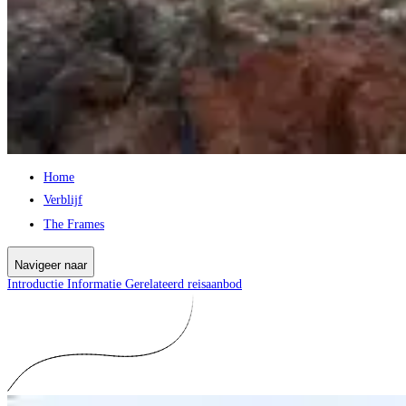
Home
Verblijf
The Frames
Navigeer naar
Introductie
Informatie
Gerelateerd reisaanbod