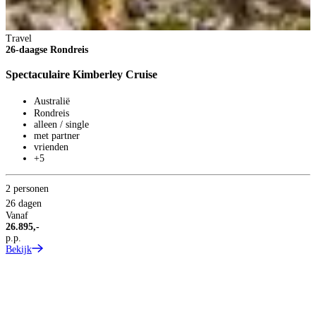
Travel
26-daagse Rondreis
Spectaculaire Kimberley Cruise
Australië
Rondreis
alleen / single
met partner
vrienden
+5
2 personen
26 dagen
S
Vanaf
1
26.895,-
p.p.
C
Bekijk