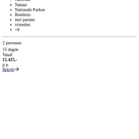
Natuur
Nationale Parken
Rondreis
T
met partner
1
vrienden
+6
C
2 personen
15 dagen
Vanaf
15.425,-
p.p.
Bekijk
1
V
9
p
B