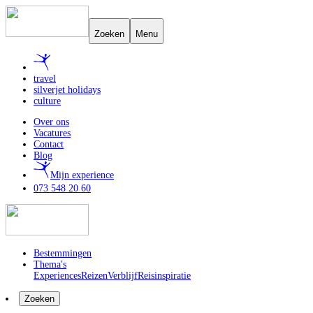
Zoeken
Menu
travel
silverjet holidays
culture
Over ons
Vacatures
Contact
Blog
Mijn experience
073 548 20 60
Bestemmingen
Thema's
Experiences
Reizen
Verblijf
Reisinspiratie
Zoeken