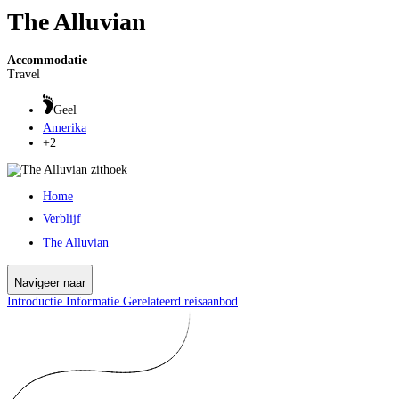
The Alluvian
Accommodatie
Travel
Geel
Amerika
+2
Home
Verblijf
The Alluvian
Navigeer naar
Introductie
Informatie
Gerelateerd reisaanbod