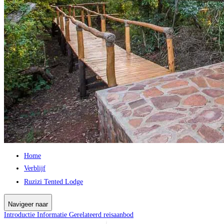
Home
Verblijf
Ruzizi Tented Lodge
Navigeer naar
Introductie
Informatie
Gerelateerd reisaanbod