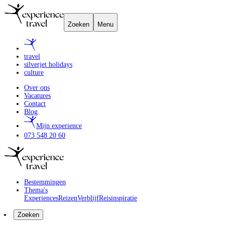
Zoeken
Menu
travel
silverjet holidays
culture
Over ons
Vacatures
Contact
Blog
Mijn experience
073 548 20 60
Bestemmingen
Thema's
Experiences
Reizen
Verblijf
Reisinspiratie
Zoeken