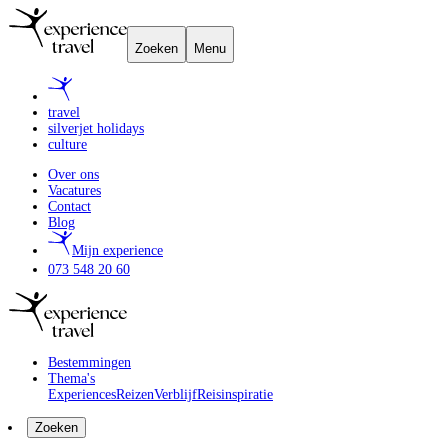
Zoeken
Menu
travel
silverjet holidays
culture
Over ons
Vacatures
Contact
Blog
Mijn experience
073 548 20 60
Bestemmingen
Thema's
Experiences
Reizen
Verblijf
Reisinspiratie
Zoeken