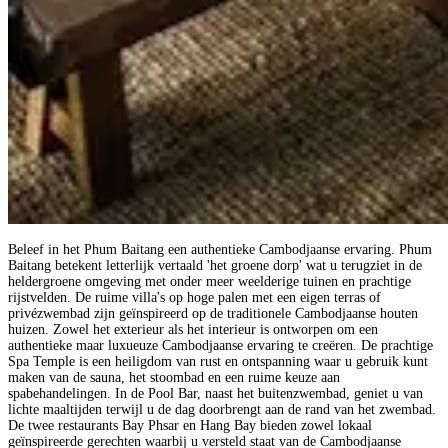
Beleef in het Phum Baitang een authentieke Cambodjaanse ervaring. Phum
Baitang betekent letterlijk vertaald 'het groene dorp' wat u terugziet in de
heldergroene omgeving met onder meer weelderige tuinen en prachtige
rijstvelden. De ruime villa's op hoge palen met een eigen terras of
privézwembad zijn geïnspireerd op de traditionele Cambodjaanse houten
huizen. Zowel het exterieur als het interieur is ontworpen om een
authentieke maar luxueuze Cambodjaanse ervaring te creëren. De prachtige
Spa Temple is een heiligdom van rust en ontspanning waar u gebruik kunt
maken van de sauna, het stoombad en een ruime keuze aan
spabehandelingen. In de Pool Bar, naast het buitenzwembad, geniet u van
lichte maaltijden terwijl u de dag doorbrengt aan de rand van het zwembad.
De twee restaurants Bay Phsar en Hang Bay bieden zowel lokaal
geïnspireerde gerechten waarbij u versteld staat van de Cambodjaanse